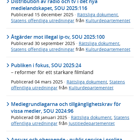
Distribution av radio och tv i det nya
medielandskapet, SOU 2025:116
Publicerad
15 december 2025
·
Rättsliga dokument
,
Statens offentliga utredningar
från
Kulturdepartementet
Åtgärder mot illegal ip-tv, SOU 2025:100
Publicerad
30 september 2025
·
Rättsliga dokument
,
Statens offentliga utredningar
från
Kulturdepartementet
Publiken i fokus, SOU 2025:24
– reformer för ett starkare filmland
Publicerad
04 mars 2025
·
Rättsliga dokument
,
Statens
offentliga utredningar
från
Kulturdepartementet
Mediegrundlagarna och tillgänglighetskrav för
vissa medier, SOU 2024:96
Publicerad
08 januari 2025
·
Rättsliga dokument
,
Statens
offentliga utredningar
från
Justitiedepartementet
Ansvar och oberoende - public service i oroliga