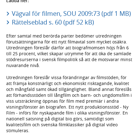
Ladda ner:
Vägval för filmen, SOU 2009:73 (pdf 1 MB)
Rättelseblad s. 60 (pdf 52 kB)
Efter samtal med berörda parter bedömer utredningen
förutsättningarna för ett nytt filmavtal som mycket osäkra.
Utredningen föreslår därför att biografmomsen höjs från 6
till 25 procent, vilket skapar utrymme för att öka de samlade
stödresurserna i svensk filmpolitik så att de motsvarar minst
nuvarande nivå.
Utredningen föreslår vissa förändringar av filmstöden, för
att främja konstnärligt och ekonomiskt risktagande, kvalitet
och mångfald samt ökad tillgänglighet. Bland annat föreslås
att förhandsstöden till långfilm och barn- och ungdomsfilm i
viss utsträckning öppnas för film med premiär i andra
visningsfönster än biografen. Ett nytt produktionsstöd - Ny
Film - införs för nyskapande film i olika visningsfönster. En
nationell satsning på digital bio görs, samtidigt som
kvalitetsfilm och svenska filmklassiker på digital video
stimuleras.