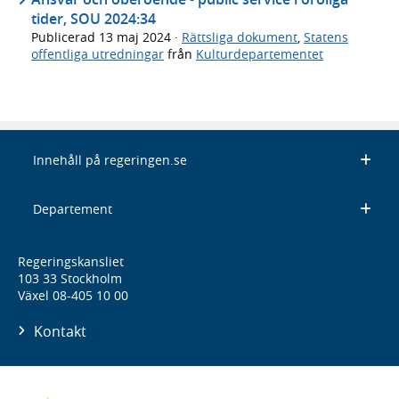
tider, SOU 2024:34
Publicerad
13 maj 2024
·
Rättsliga dokument
,
Statens
offentliga utredningar
från
Kulturdepartementet
Innehåll på regeringen.se
Departement
Regeringskansliet
103 33 Stockholm
Växel 08-405 10 00
Kontakt