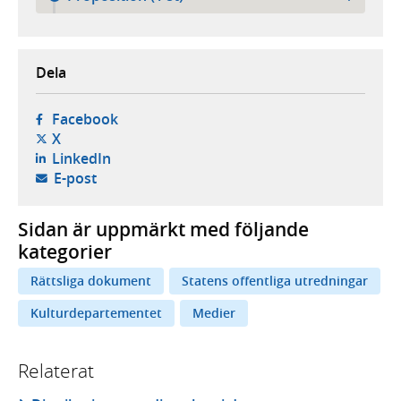
Dela
- öppnas i ny flik, extern webbplats,
Facebook
- öppnas i ny flik, extern webbplats,
X
- öppnas i ny flik, extern webbplats,
LinkedIn
- öppnar din e-postklient,
E-post
Sidan är uppmärkt med följande
kategorier
Rättsliga dokument
Statens offentliga utredningar
Kulturdepartementet
Medier
Relaterat