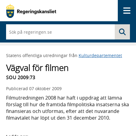
Me
När
Sö
du
börjar
skriva
så
Statens offentliga utredningar från
Kulturdepartementet
framträder
en
Vägval för filmen
lista
med
SOU 2009:73
sökförslag
Publicerad
07 oktober 2009
Filmutredningen 2008 har haft i uppdrag att lämna
förslag till hur de framtida filmpolitiska insatserna ska
finansieras och utformas, efter att det nuvarande
filmavtalet har löpt ut den 31 december 2010.