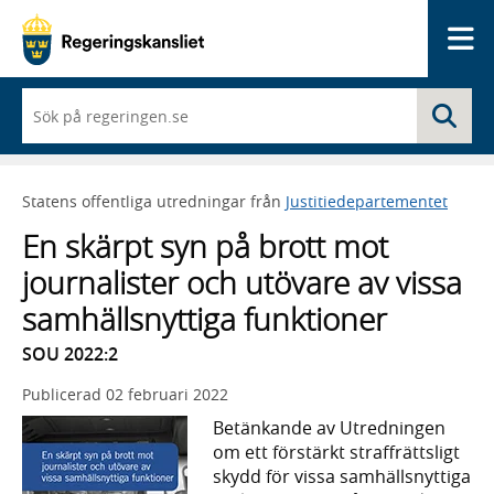
Me
När
Sö
du
börjar
skriva
så
Statens offentliga utredningar från
Justitiedepartementet
framträder
en
En skärpt syn på brott mot
lista
med
journalister och utövare av vissa
sökförslag
samhällsnyttiga funktioner
SOU 2022:2
Publicerad
02 februari 2022
Betänkande av Utredningen
om ett förstärkt straffrättsligt
skydd för vissa samhällsnyttiga