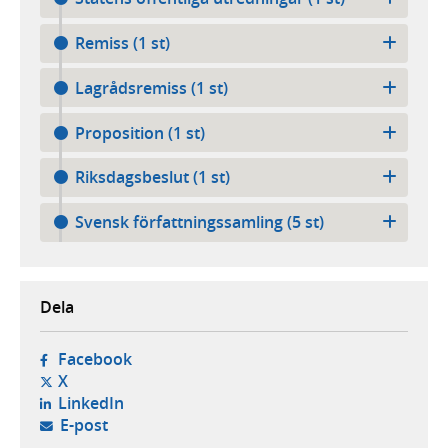
Remiss (1 st)
Lagrådsremiss (1 st)
Proposition (1 st)
Riksdagsbeslut (1 st)
Svensk författningssamling (5 st)
Dela
- öppnas i ny flik, extern webbplats,
Facebook
- öppnas i ny flik, extern webbplats,
X
- öppnas i ny flik, extern webbplats,
LinkedIn
- öppnar din e-postklient,
E-post