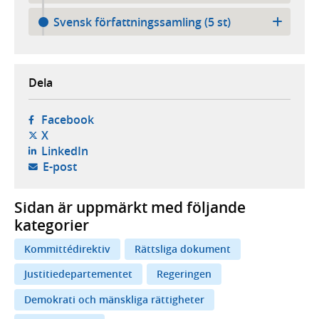
Svensk författningssamling (5 st)
Dela
- öppnas i ny flik, extern webbplats,
Facebook
- öppnas i ny flik, extern webbplats,
X
- öppnas i ny flik, extern webbplats,
LinkedIn
- öppnar din e-postklient,
E-post
Sidan är uppmärkt med följande
kategorier
Kommittédirektiv
Rättsliga dokument
Justitiedepartementet
Regeringen
Demokrati och mänskliga rättigheter