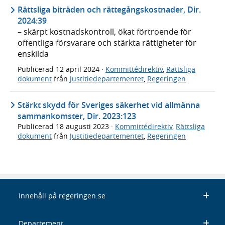
Rättsliga biträden och rättegångskostnader, Dir.
2024:39
– skärpt kostnadskontroll, ökat förtroende för
offentliga försvarare och stärkta rättigheter för
enskilda
Publicerad
12 april 2024
·
Kommittédirektiv
,
Rättsliga
dokument
från
Justitiedepartementet
,
Regeringen
Stärkt skydd för Sveriges säkerhet vid allmänna
sammankomster, Dir. 2023:123
Publicerad
18 augusti 2023
·
Kommittédirektiv
,
Rättsliga
dokument
från
Justitiedepartementet
,
Regeringen
Innehåll på regeringen.se
Departement