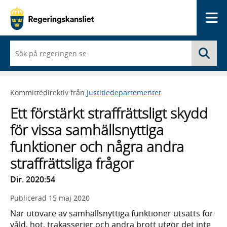
Me
När
Sö
du
börjar
skriva
så
Kommittédirektiv från
Justitiedepartementet
framträder
en
Ett förstärkt straffrättsligt skydd
lista
med
för vissa samhällsnyttiga
sökförslag
funktioner och några andra
straffrättsliga frågor
Dir. 2020:54
Publicerad
15 maj 2020
När utövare av samhällsnyttiga funktioner utsätts för
våld, hot, trakasserier och andra brott utgör det inte