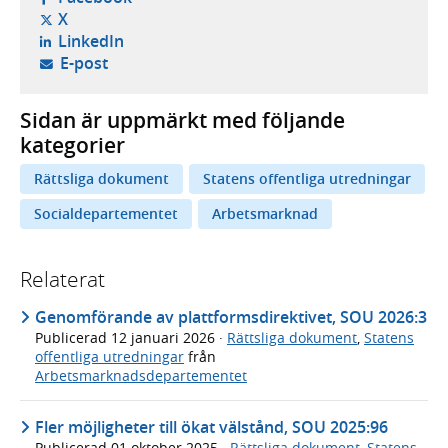
- öppnas i ny flik, extern webbplats,
X
- öppnas i ny flik, extern webbplats,
LinkedIn
- öppnar din e-postklient,
E-post
Sidan är uppmärkt med följande
kategorier
Rättsliga dokument
Statens offentliga utredningar
Socialdepartementet
Arbetsmarknad
Relaterat
Genomförande av plattformsdirektivet, SOU 2026:3
Publicerad
12 januari 2026
·
Rättsliga dokument
,
Statens
offentliga utredningar
från
Arbetsmarknadsdepartementet
Fler möjligheter till ökat välstånd, SOU 2025:96
Publicerad
01 oktober 2025
·
Rättsliga dokument
,
Statens