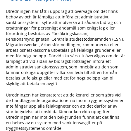
Utredningen har fått i uppdrag att överväga om det finns
behov av och är lämpligt att införa ett administrativt
sanktionssystem i syfte att motverka att sådana bidrag och
ersättningar för personligt ändamål som enligt lag eller
förordning beslutas av Försäkringskassan,
Pensionsmyndigheten, Centrala studiestödsnämnden (CSN),
Migrationsverket, Arbetsförmedlingen, kommunerna eller
arbetslöshetskassorna utbetalas på felaktiga grunder eller
med för högt belopp. Därvid ska särskilt övervägas om det är
lämpligt att vid sidan av bidragsbrottslagen införa ett
administrativt sanktionssystem, som innebär att den som
lämnar oriktiga uppgifter vilka kan leda till att en förmån
betalas ut felaktigt eller med ett för högt belopp kan bli
skyldig att betala en avgift.
Utredningen har konstaterat att de kontroller som görs vid
de handläggande organisationerna inom trygghetssystemen
inte fångar upp alla felaktigheter och att det därför är av
stor betydelse att enskilda lämnar korrekta uppgifter.
Utredningen har mot den bakgrunden funnit att det finns
ett behov av ett system med sanktionsavgifter på
trygghetssystemens område.