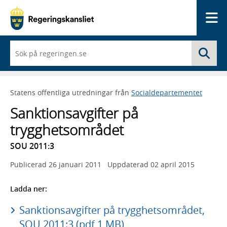
Me
När
Sö
du
börjar
skriva
så
Statens offentliga utredningar från
Socialdepartementet
framträder
en
Sanktionsavgifter på
lista
med
trygghetsområdet
sökförslag
SOU 2011:3
Publicerad
26 januari 2011
Uppdaterad
02 april 2015
Ladda ner:
Sanktionsavgifter på trygghetsområdet,
SOU 2011:3 (pdf 1 MB)