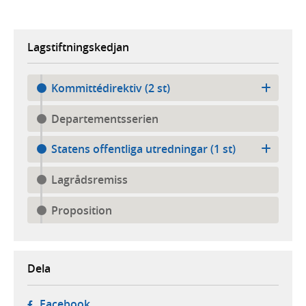
Lagstiftningskedjan
Kommittédirektiv (2 st)
Departementsserien
Statens offentliga utredningar (1 st)
Lagrådsremiss
Proposition
Dela
- öppnas i ny flik, extern webbplats,
Facebook