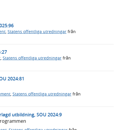
2025:96
ent
,
Statens offentliga utredningar
från
5:27
t
,
Statens offentliga utredningar
från
SOU 2024:81
ument
,
Statens offentliga utredningar
från
lagd utbildning, SOU 2024:9
keprogrammen
ment
,
Statens offentliga utredningar
från