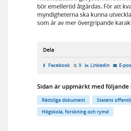
bör emellertid åtgärdas. För att k
myndigheterna ska kunna utvecklas 
som är av mer övergripande karakt
Dela
- öppnas i ny flik, extern w
- öppnas i ny flik, ext
- öppnas i
Facebook
X
LinkedIn
E-pos
Sidan är uppmärkt med följande 
Rättsliga dokument
Statens offentl
Högskola, forskning och rymd