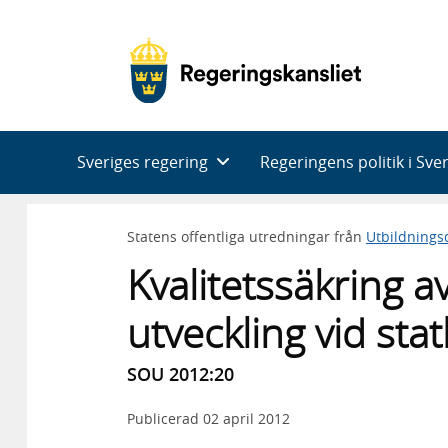
Huvudnavigering
Sveriges regering
Regeringens politik i Sve
Statens offentliga utredningar från
Utbildning
Kvalitetssäkring a
utveckling vid sta
SOU 2012:20
Publicerad
02 april 2012