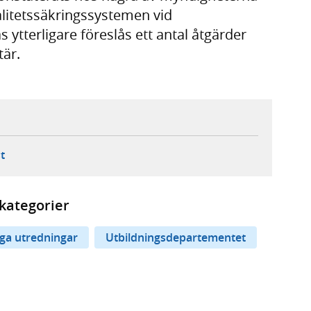
valitetssäkringssystemen vid
ytterligare föreslås ett antal åtgärder
är.
ebbplats,
ern webbplats,
 ny flik, extern webbplats,
- öppnar din e-postklient,
t
kategorier
iga utredningar
Utbildningsdepartementet