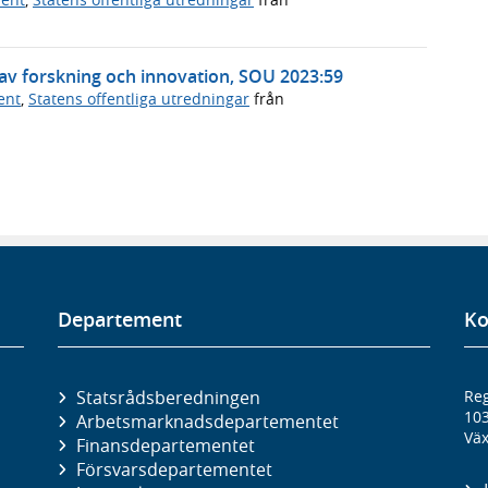
 av forskning och innovation, SOU 2023:59
ent
,
Statens offentliga utredningar
från
Departement
Ko
Statsrådsberedningen
Reg
10
Arbetsmarknads­departementet
Väx
Finans­departementet
Försvars­departementet