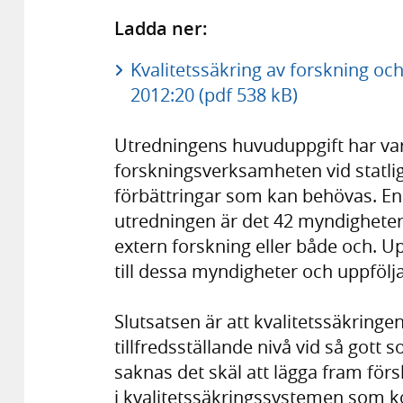
Ladda ner:
Kvalitetssäkring av forskning oc
2012:20 (pdf 538 kB)
Utredningens huvuduppgift har vari
forskningsverksamheten vid statli
förbättringar som kan behövas. Enl
utredningen är det 42 myndigheter
extern forskning eller både och. 
till dessa myndigheter och uppföljan
Slutsatsen är att kvalitetssäkringe
tillfredsställande nivå vid så got
saknas det skäl att lägga fram för
i kvalitetssäkringssystemen som 