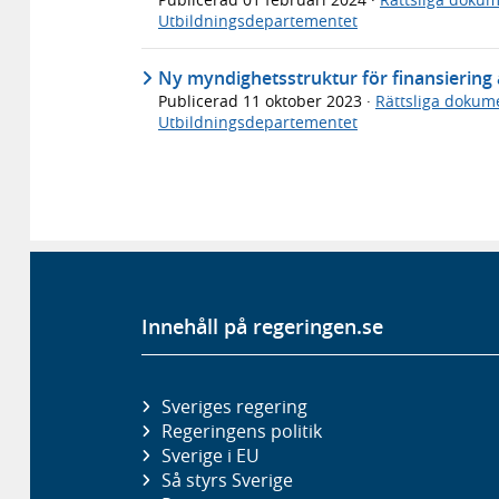
Utbildningsdepartementet
Ny myndighetsstruktur för finansiering
Publicerad
11 oktober 2023
·
Rättsliga dokum
Utbildningsdepartementet
Innehåll på regeringen.se
Sveriges regering
Regeringens politik
Sverige i EU
Så styrs Sverige