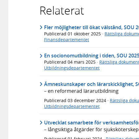
Relaterat
Fler möjligheter till ökat välstånd, SOU 
Publicerad
01 oktober 2025
·
Rättsliga dokum
Finansdepartementet
En socionomutbildning i tiden, SOU 202
Publicerad
04 mars 2025
·
Rättsliga dokumen
Utbildningsdepartementet
Ämneskunskaper och lärarskicklighet, 
– en reformerad lärarutbildning
Publicerad
03 december 2024
·
Rättsliga dok
Utbildningsdepartementet
Utvecklat samarbete för verksamhetsför
– långsiktiga åtgärder för sjuksköters
Publicerad
01 februari 2024
·
Rättsliga doku