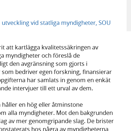
h utveckling vid statliga myndigheter, SOU
t att kartlägga kvalitetssäkringen av
ga myndigheter och föreslå de
igt den avgränsning som gjorts i
 som bedriver egen forskning, finansierar
Uppgifterna har samlats in genom en enkät
de intervjuer till ett urval av dem.
n håller en hög eller åtminstone
t som alla myndigheter. Mot den bakgrunden
slag av mer genomgripande slag. De brister
konstaterats hos några av myndigheterna