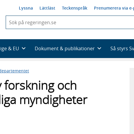
Lyssna
Lättläst
Teckenspråk
Prenumerera via e-
När
du
börjar
skriva
så
rige & EU
Dokument & publikationer
Så styrs S
framträder
en
lista
sdepartementet
med
sökförslag
v forskning och
tliga myndigheter