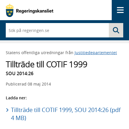
Me
När
Sö
du
börjar
skriva
så
Statens offentliga utredningar från
Justitiedepartementet
framträder
en
Tillträde till COTIF 1999
lista
med
SOU 2014:26
sökförslag
Publicerad
08 maj 2014
Ladda ner:
Tillträde till COTIF 1999, SOU 2014:26 (pdf
4 MB)