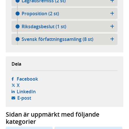
Lagrådsremiss (2 st)
Proposition (2 st)
Riksdagsbeslut (1 st)
Svensk författningssamling (8 st)
Dela
- öppnas i ny flik, extern webbplats,
Facebook
- öppnas i ny flik, extern webbplats,
X
- öppnas i ny flik, extern webbplats,
LinkedIn
- öppnar din e-postklient,
E-post
Sidan är uppmärkt med följande
kategorier