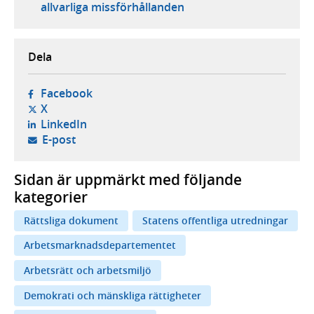
allvarliga missförhållanden
Dela
- öppnas i ny flik, extern webbplats,
Facebook
- öppnas i ny flik, extern webbplats,
X
- öppnas i ny flik, extern webbplats,
LinkedIn
- öppnar din e-postklient,
E-post
Sidan är uppmärkt med följande
kategorier
Rättsliga dokument
Statens offentliga utredningar
Arbetsmarknadsdepartementet
Arbetsrätt och arbetsmiljö
Demokrati och mänskliga rättigheter