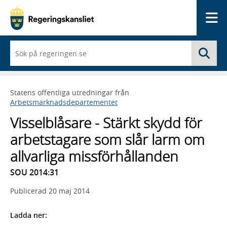
Me
När
Sö
du
börjar
skriva
så
Statens offentliga utredningar från
framträder
Arbetsmarknadsdepartementet
en
lista
Visselblåsare - Stärkt skydd för
med
sökförslag
arbetstagare som slår larm om
allvarliga missförhållanden
SOU 2014:31
Publicerad
20 maj 2014
Ladda ner: