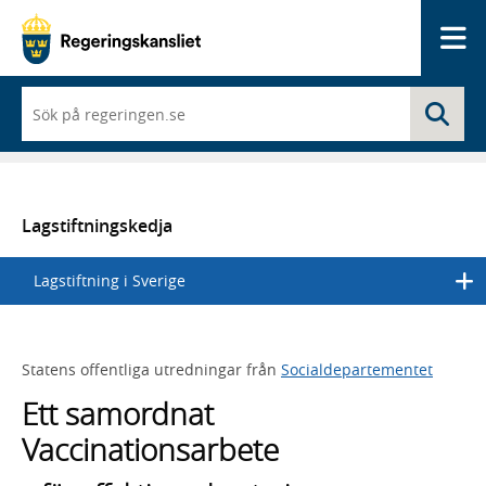
Me
När
Sö
du
börjar
skriva
så
framträder
en
Lagstiftningskedja
lista
med
Lagstiftning i Sverige
sökförslag
Statens offentliga utredningar från
Socialdepartementet
Ett samordnat
Vaccinationsarbete