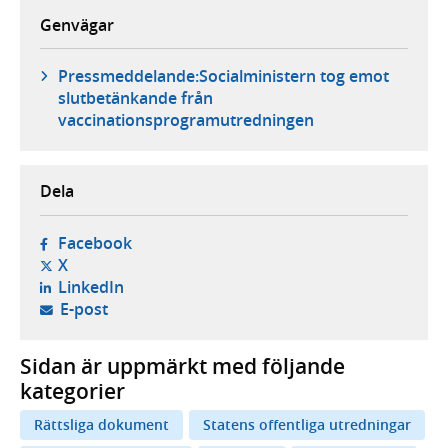
Genvägar
Pressmeddelande:Socialministern tog emot
slutbetänkande från
vaccinationsprogramutredningen
Dela
- öppnas i ny flik, extern webbplats,
Facebook
- öppnas i ny flik, extern webbplats,
X
- öppnas i ny flik, extern webbplats,
LinkedIn
- öppnar din e-postklient,
E-post
Sidan är uppmärkt med följande
kategorier
Rättsliga dokument
Statens offentliga utredningar