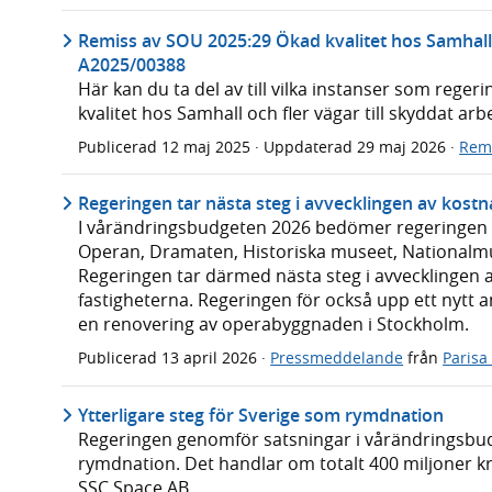
Remiss av SOU 2025:29 Ökad kvalitet hos Samhall o
A2025/00388
Här kan du ta del av till vilka instanser som rege
kvalitet hos Samhall och fler vägar till skyddat arb
Publicerad
12 maj 2025
· Uppdaterad
29 maj 2026
·
Rem
Regeringen tar nästa steg i avvecklingen av kos
I vårändringsbudgeten 2026 bedömer regeringen at
Operan, Dramaten, Historiska museet, Nationalm
Regeringen tar därmed nästa steg i avvecklingen
fastigheterna. Regeringen för också upp ett nytt a
en renovering av operabyggnaden i Stockholm.
Publicerad
13 april 2026
·
Pressmeddelande
från
Parisa
Ytterligare steg för Sverige som rymdnation
Regeringen genomför satsningar i vårändringsbud
rymdnation. Det handlar om totalt 400 miljoner kr
SSC Space AB.