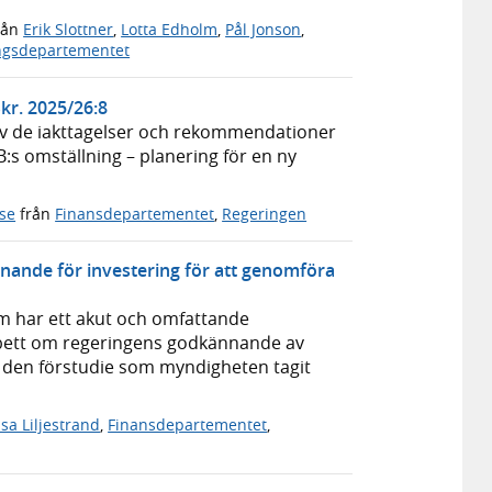
rån
Erik Slottner
,
Lotta Edholm
,
Pål Jonson
,
ngsdepartementet
kr. 2025/26:8
av de iakttagelser och rekommendationer
:s omställning – planering för en ny
lse
från
Finansdepartementet
,
Regeringen
nande för investering för att genomföra
m har ett akut och omfattande
 bett om regeringens godkännande av
t den förstudie som myndigheten tagit
isa Liljestrand
,
Finansdepartementet
,