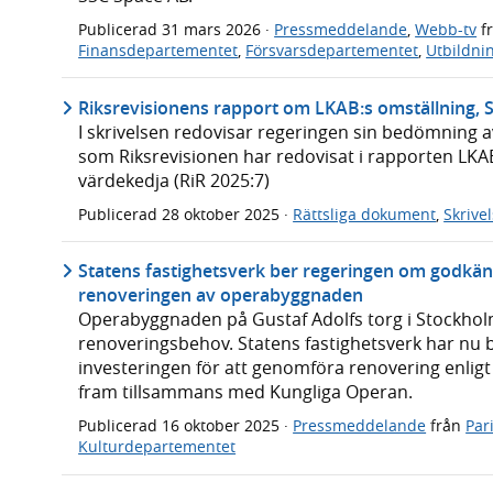
Publicerad
31 mars 2026
·
Pressmeddelande
,
Webb-tv
f
Finansdepartementet
,
Försvarsdepartementet
,
Utbildni
Riksrevisionens rapport om LKAB:s omställning, S
I skrivelsen redovisar regeringen sin bedömning 
som Riksrevisionen har redovisat i rapporten LKAB
värdekedja (RiR 2025:7)
Publicerad
28 oktober 2025
·
Rättsliga dokument
,
Skrive
Statens fastighetsverk ber regeringen om godkän
renoveringen av operabyggnaden
Operabyggnaden på Gustaf Adolfs torg i Stockhol
renoveringsbehov. Statens fastighetsverk har nu
investeringen för att genomföra renovering enlig
fram tillsammans med Kungliga Operan.
Publicerad
16 oktober 2025
·
Pressmeddelande
från
Par
Kulturdepartementet