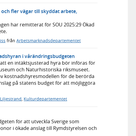
ch fler vägar till skyddat arbete,
ringen har remitterat för SOU 2025:29 Ökad
ete.
iss
från
Arbetsmarknadsdepartementet
tnadshyran i vårändringsbudgeten
t en intäktsjusterad hyra bör införas för
useum och Naturhistoriska riksmuseet.
 av kostnadshyresmodellen för de berörda
nslag på statens budget för att möjliggöra
 Liljestrand
,
Kulturdepartementet
geten för att utveckla Sverige som
onor i ökade anslag till Rymdstyrelsen och