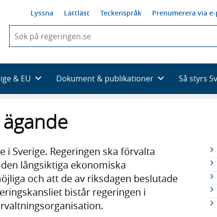
Lyssna
Lättläst
Teckenspråk
Prenumerera via e-
När
du
börjar
skriva
så
rige & EU
Dokument & publikationer
Så styrs S
framträder
en
lista
t ägande
med
sökförslag
R
 i Sverige. Regeringen ska förvalta
n
t den långsiktiga ekonomiska
öjliga och att de av riksdagen beslutade
ringskansliet bistår regeringen i
rvaltningsorganisation.