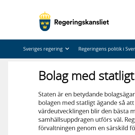
Huvudnavigering
Sveriges regering
Regeringens politik i Sve
Bolag med statlig
Staten är en betydande bolagsägare
bolagen med statligt ägande så at
värdeutvecklingen blir den bästa m
samhällsuppdragen utförs väl. Rege
förvaltningen genom en särskild fö