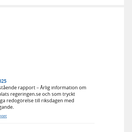
025
istående rapport – Årlig information om
lats regeringen.se och som tryckt
ga redogörelse till riksdagen med
ägande.
ntet