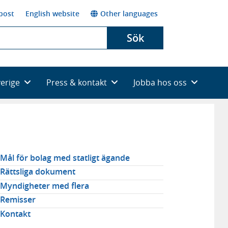
post
English website
Other languages
Sök
verige
Press & kontakt
Jobba hos oss
elaterad
Mål för bolag med statligt ägande
avigering
Rättsliga dokument
Myndigheter med flera
Remisser
Kontakt