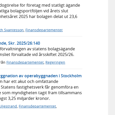
dogörelse för företag med statligt ägande
atliga bolagsportföljen vid årets slut
amhetsåret 2025 har bolagen delat ut 23,6
th Svantesson
,
Finansdepartementet
nde, Skr. 2025/26:140
 förvaltningen av statens bolagsägande
liet förvaltade vid årsskiftet 2025/26.
rån
Finansdepartementet
,
Regeringen
yggnation av operabyggnaden i Stockholm
m har ett akut och omfattande
Statens fastighetsverk får genomföra en
e som myndigheten tagit fram tillsammans
gst 3,25 miljarder kronor.
Liljestrand
,
Finansdepartementet
,