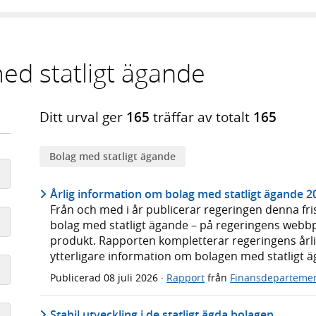
ed statligt ägande
Ditt urval ger
165
träffar av totalt
165
Bolag med statligt ägande
Årlig information om bolag med statligt ägande 2
Från och med i år publicerar regeringen denna fr
bolag med statligt ägande – på regeringens webbp
produkt. Rapporten kompletterar regeringens årli
ytterligare information om bolagen med statligt 
Publicerad
08 juli 2026
·
Rapport
från
Finansdeparteme
Stabil utveckling i de statligt ägda bolagen