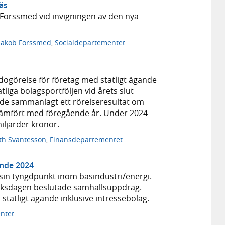
näs
Forssmed vid invigningen av den nya
Jakob Forssmed
,
Socialdepartementet
dogörelse för företag med statligt ägande
atliga bolagsportföljen vid årets slut
rade sammanlagt ett rörelseresultat om
 jämfört med föregående år. Under 2024
iljarder kronor.
th Svantesson
,
Finansdepartementet
ande 2024
 sin tyngdpunkt inom basindustri/energi.
 riksdagen beslutade samhällsuppdrag.
statligt ägande inklusive intressebolag.
ntet