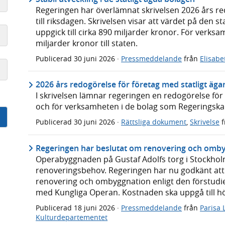
Regeringen har överlämnat skrivelsen 2026 års re
till riksdagen. Skrivelsen visar att värdet på den st
uppgick till cirka 890 miljarder kronor. För verks
miljarder kronor till staten.
Publicerad
30 juni 2026
·
Pressmeddelande
från
Elisabe
2026 års redogörelse för företag med statligt äga
I skrivelsen lämnar regeringen en redogörelse för
och för verksamheten i de bolag som Regeringskans
Publicerad
30 juni 2026
·
Rättsliga dokument
,
Skrivelse
f
Regeringen har beslutat om renovering och omb
Operabyggnaden på Gustaf Adolfs torg i Stockhol
renoveringsbehov. Regeringen har nu godkänt att 
renovering och ombyggnation enligt den förstudi
med Kungliga Operan. Kostnaden ska uppgå till hö
Publicerad
18 juni 2026
·
Pressmeddelande
från
Parisa 
Kulturdepartementet