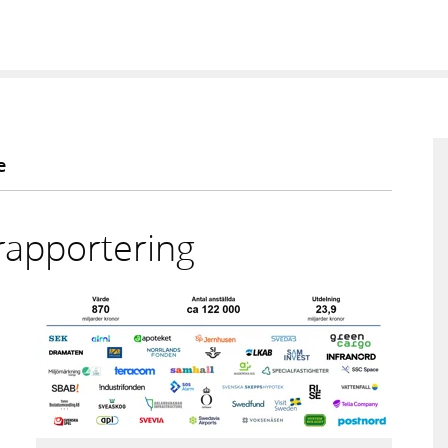
e
rapportering