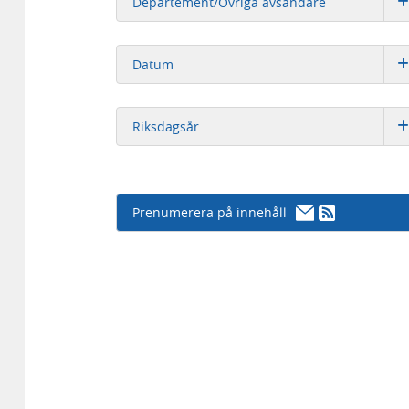
Departement/Övriga avsändare
Datum
Riksdagsår
Prenumerera på innehåll