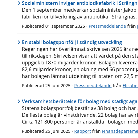
Socialministern inviger antibiotikafabrik i Sträng
Den 1 september medverkar socialminister Jakob 
fabriken för tillverkning av antibiotika i Strängnäs.
Publicerad
01 september 2025
·
Pressmeddelande
från
En stabil bolagsportfölj i ständig utveckling
Regeringen har överlämnat skrivelsen 2025 års re
till riksdagen. Skrivelsen visar att värdet på den st
uppgick till 870 miljarder kronor. Bolagen levere
82,6 miljarder kronor, en ökning med 66 procent
har bolagen lämnat utdelning till staten om 22,5 m
Publicerad
25 juni 2025
·
Pressmeddelande
från
Elisabe
Verksamhetsberättelse för bolag med statligt äg
Statens bolagsportfölj består av 38 bolag och har
De flesta bolag är vinstdrivande. 22 bolag har av
Cirka 121 800 personer är anställda i bolagen med 
Publicerad
25 juni 2025
·
Rapport
från
Finansdeparteme