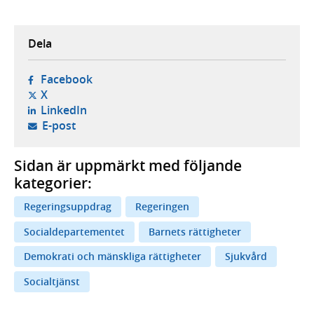
Dela
- öppnas i ny flik, extern webbplats,
Facebook
- öppnas i ny flik, extern webbplats,
X
- öppnas i ny flik, extern webbplats,
LinkedIn
- öppnar din e-postklient,
E-post
Sidan är uppmärkt med följande
kategorier:
Regeringsuppdrag
Regeringen
Socialdepartementet
Barnets rättigheter
Demokrati och mänskliga rättigheter
Sjukvård
Socialtjänst