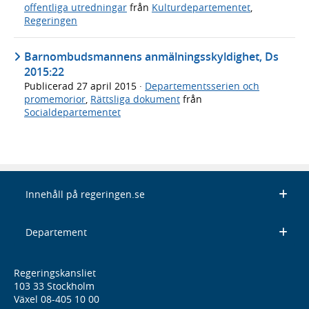
offentliga utredningar
från
Kulturdepartementet
,
Regeringen
Barnombudsmannens anmälningsskyldighet, Ds
2015:22
Publicerad
27 april 2015
·
Departementsserien och
promemorior
,
Rättsliga dokument
från
Socialdepartementet
Innehåll på regeringen.se
Departement
Regeringskansliet
103 33 Stockholm
Växel 08-405 10 00