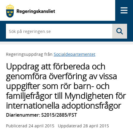
Me
När
Sö
du
börjar
skriva
så
Regeringsuppdrag från
Socialdepartementet
framträder
en
Uppdrag att förbereda och
lista
med
genomföra överföring av vissa
sökförslag
uppgifter som rör barn- och
familjefrågor till Myndigheten för
internationella adoptionsfrågor
Diarienummer: S2015/2885/FST
Publicerad
24 april 2015
Uppdaterad
28 april 2015