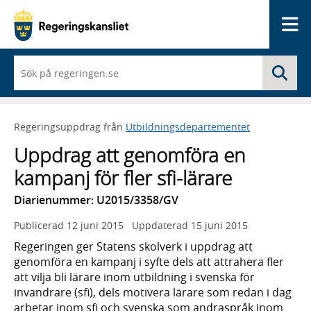
Me
När
Sö
du
börjar
skriva
så
Regeringsuppdrag från
Utbildningsdepartementet
framträder
en
Uppdrag att genomföra en
lista
med
kampanj för fler sfi-lärare
sökförslag
Diarienummer: U2015/3358/GV
Publicerad
12 juni 2015
Uppdaterad
15 juni 2015
Regeringen ger Statens skolverk i uppdrag att
genomföra en kampanj i syfte dels att attrahera fler
att vilja bli lärare inom utbildning i svenska för
invandrare (sfi), dels motivera lärare som redan i dag
arbetar inom sfi och svenska som andraspråk inom