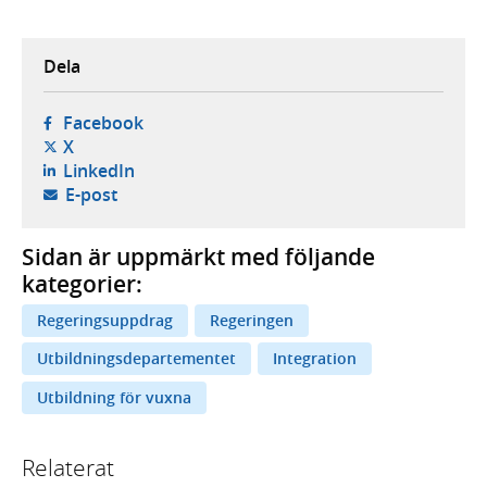
Dela
- öppnas i ny flik, extern webbplats,
Facebook
- öppnas i ny flik, extern webbplats,
X
- öppnas i ny flik, extern webbplats,
LinkedIn
- öppnar din e-postklient,
E-post
Sidan är uppmärkt med följande
kategorier:
Regeringsuppdrag
Regeringen
Utbildningsdepartementet
Integration
Utbildning för vuxna
Relaterat