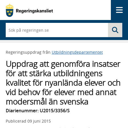
Me
När
Sö
du
börjar
skriva
så
Regeringsuppdrag från
Utbildningsdepartementet
framträder
en
Uppdrag att genomföra insatser
lista
med
för att stärka utbildningens
sökförslag
kvalitet för nyanlända elever och
vid behov för elever med annat
modersmål än svenska
Diarienummer: U2015/3356/S
Publicerad
09 juni 2015