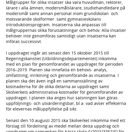
Målgrupper för olika insatser ska vara huvudmän, rektorer,
lärare i alla ämnen, modersmålslärare, studiehandledare på
modersmål samt annan personal inom grundskolan och
motsvarande skolformer samt gymnasieskolans
introduktionsprogram. Insatserna ska anpassas till
målgruppernas olika förutsättningar och behov. Alla insatser
behöver inte genomföras samtidigt utan insatserna kan
införas successivt.
I uppdraget ingår att senast den 15 oktober 2015 till
Regeringskansliet (Utbildningsdepartementet) inkomma
med en plan för genomförandet av uppdraget för perioden
2016–2019. Planen ska innefatta en behovs- analys,
omfattning, inriktning och genomförande av insatserna. I
planen ska det även ingå en sammanställning av
kostnaderna för de olika delarna av uppdraget samt
Skolverkets administrativa kostnader för genomförandet av
uppdraget. I planen ska anges hur satsningen kan göras
uppföljnings- och utvärderingsbar, bl.a. vad avser effekterna
för elevernas måluppfyllelse på sikt.
Senast den 10 augusti 2015 ska Skolverket inkomma med ett
förslag till fördelning av medel mellan detta uppdrag och
uppdraget om samverkan för bästa skola (U2015/3357/S) för