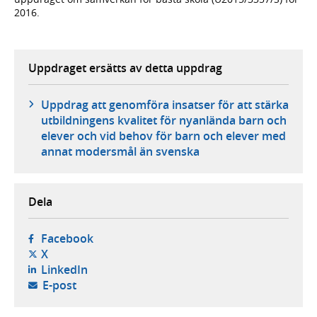
2016.
Uppdraget ersätts av detta uppdrag
Uppdrag att genomföra insatser för att stärka
utbildningens kvalitet för nyanlända barn och
elever och vid behov för barn och elever med
annat modersmål än svenska
Dela
- öppnas i ny flik, extern webbplats,
Facebook
- öppnas i ny flik, extern webbplats,
X
- öppnas i ny flik, extern webbplats,
LinkedIn
- öppnar din e-postklient,
E-post