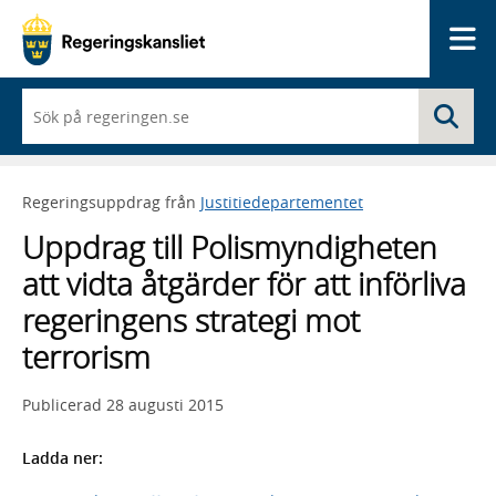
Me
När
Sö
du
börjar
skriva
så
Regeringsuppdrag från
Justitiedepartementet
framträder
en
Uppdrag till Polismyndigheten
lista
med
att vidta åtgärder för att införliva
sökförslag
regeringens strategi mot
terrorism
Publicerad
28 augusti 2015
Ladda ner: