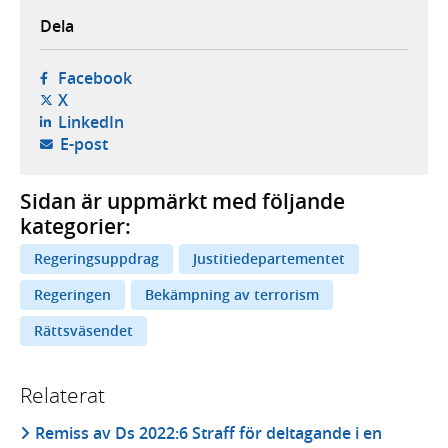
Dela
- öppnas i ny flik, extern webbplats,
Facebook
- öppnas i ny flik, extern webbplats,
X
- öppnas i ny flik, extern webbplats,
LinkedIn
- öppnar din e-postklient,
E-post
Sidan är uppmärkt med följande
kategorier:
Regeringsuppdrag
Justitiedepartementet
Regeringen
Bekämpning av terrorism
Rättsväsendet
Relaterat
Remiss av Ds 2022:6 Straff för deltagande i en