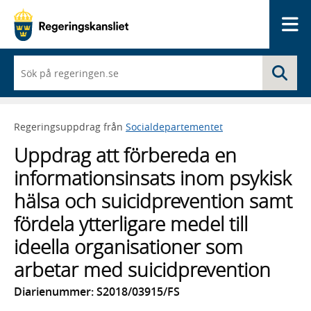
Me
När
Sö
du
börjar
skriva
så
Regeringsuppdrag från
Socialdepartementet
framträder
en
Uppdrag att förbereda en
lista
med
informationsinsats inom psykisk
sökförslag
hälsa och suicidprevention samt
fördela ytterligare medel till
ideella organisationer som
arbetar med suicidprevention
Diarienummer: S2018/03915/FS