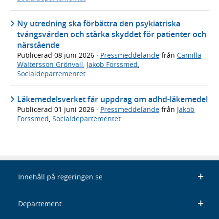
Ny utredning ska förbättra den psykiatriska
tvångsvården och stärka skyddet för patienter och
närstående
Publicerad
08 juni 2026
·
Pressmeddelande
från
Camilla
Waltersson Grönvall
,
Jakob Forssmed
,
Socialdepartementet
Läkemedelsverket får uppdrag om adhd-läkemedel
Publicerad
01 juni 2026
·
Pressmeddelande
från
Jakob
Forssmed
,
Socialdepartementet
Innehåll på regeringen.se
Departement