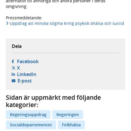
alternativt till anhöriga och andra personer i deras
omgivning.
Pressmeddelande:
Uppdrag att minska stigma kring psykisk ohälsa och suicid
Dela
- öppnas i ny flik, extern webbplats,
Facebook
- öppnas i ny flik, extern webbplats,
X
- öppnas i ny flik, extern webbplats,
LinkedIn
- öppnar din e-postklient,
E-post
Sidan är uppmärkt med följande
kategorier:
Regeringsuppdrag
Regeringen
Socialdepartementet
Folkhälsa