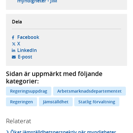
myndigheter - JiM
Dela
- öppnas i ny flik, extern webbplats,
Facebook
- öppnas i ny flik, extern webbplats,
X
- öppnas i ny flik, extern webbplats,
LinkedIn
- öppnar din e-postklient,
E-post
Sidan är uppmärkt med följande
kategorier:
Regeringsuppdrag
Arbetsmarknadsdepartementet
Regeringen
Jämställdhet
Statlig förvaltning
Relaterat
Ökat jämställdhetsperspektiv när myndigheter