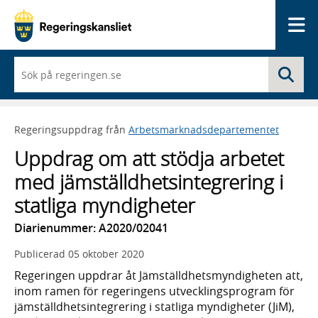
Me
När
Sö
du
börjar
skriva
så
Regeringsuppdrag från
Arbetsmarknadsdepartementet
framträder
en
Uppdrag om att stödja arbetet
lista
med
med jämställdhetsintegrering i
sökförslag
statliga myndigheter
Diarienummer: A2020/02041
Publicerad
05 oktober 2020
Regeringen uppdrar åt Jämställdhetsmyndigheten att,
inom ramen för regeringens utvecklingsprogram för
jämställdhetsintegrering i statliga myndigheter (JiM),