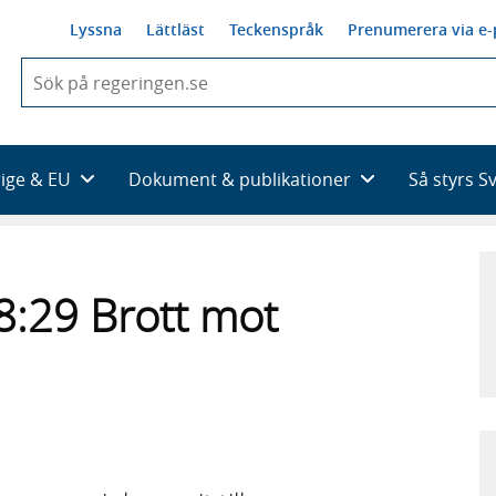
Lyssna
Lättläst
Teckenspråk
Prenumerera via e-
När
du
börjar
skriva
så
rige & EU
Dokument & publikationer
Så styrs S
framträder
en
lista
med
sökförslag
8:29 Brott mot