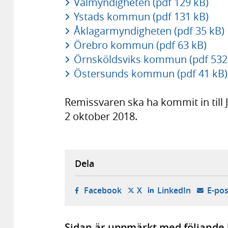
Valmyndigheten (pdf 129 kB)
Ystads kommun (pdf 131 kB)
Åklagarmyndigheten (pdf 35 kB)
Örebro kommun (pdf 63 kB)
Örnsköldsviks kommun (pdf 532
Östersunds kommun (pdf 41 kB)
Remissvaren ska ha kommit in till 
2 oktober 2018.
Dela
- öppnas i ny flik, extern w
- öppnas i ny flik, ext
- öppnas i
Facebook
X
LinkedIn
E-pos
Sidan är uppmärkt med följande 