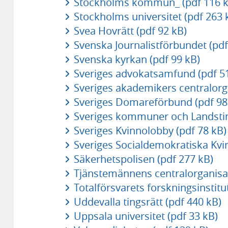
Stockholms kommun_ (pdf 116 k
Stockholms universitet (pdf 263 
Svea Hovrätt (pdf 92 kB)
Svenska Journalistförbundet (pdf
Svenska kyrkan (pdf 99 kB)
Sveriges advokatsamfund (pdf 5
Sveriges akademikers centralorga
Sveriges Domareförbund (pdf 98
Sveriges kommuner och Landstin
Sveriges Kvinnolobby (pdf 78 kB)
Sveriges Socialdemokratiska Kvi
Säkerhetspolisen (pdf 277 kB)
Tjänstemännens centralorganisat
Totalförsvarets forskningsinstitu
Uddevalla tingsrätt (pdf 440 kB)
Uppsala universitet (pdf 33 kB)