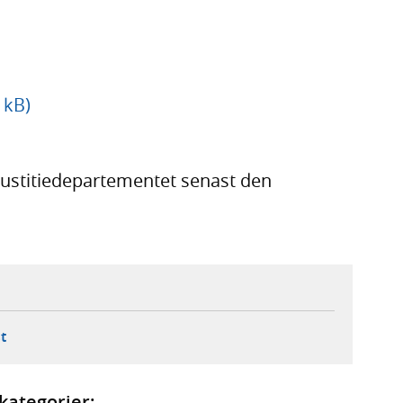
 kB)
Justitiedepartementet senast den
ebbplats,
ern webbplats,
 ny flik, extern webbplats,
- öppnar din e-postklient,
t
kategorier: