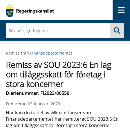
Me
När
Sö
du
börjar
skriva
så
Remiss från
Finansdepartementet
framträder
en
Remiss av SOU 2023:6 En lag
lista
med
om tilläggsskatt för företag i
sökförslag
stora koncerner
Diarienummer: Fi2023/00559
Publicerad
09 februari 2023
Här kan du ta del av vilka instanser som
Finansdepartementet har remitterat SOU 2023:6 En
lag om tilläggsskatt för företag i stora koncerner.