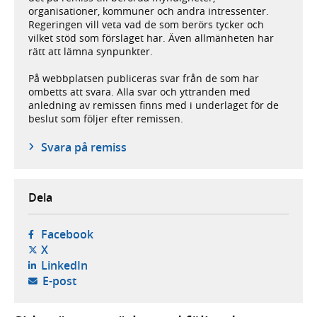
organisationer, kommuner och andra intressenter.
Regeringen vill veta vad de som berörs tycker och
vilket stöd som förslaget har. Även allmänheten har
rätt att lämna synpunkter.
På webbplatsen publiceras svar från de som har
ombetts att svara. Alla svar och yttranden med
anledning av remissen finns med i underlaget för de
beslut som följer efter remissen.
Svara på remiss
Dela
- öppnas i ny flik, extern webbplats,
Facebook
- öppnas i ny flik, extern webbplats,
X
- öppnas i ny flik, extern webbplats,
LinkedIn
- öppnar din e-postklient,
E-post