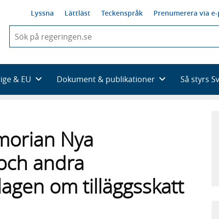
Lyssna
Lättläst
Teckenspråk
Prenumerera via e-
När
du
börjar
skriva
så
rige & EU
Dokument & publikationer
Så styrs S
framträder
en
lista
med
sökförslag
morian Nya
 och andra
lagen om tilläggsskatt