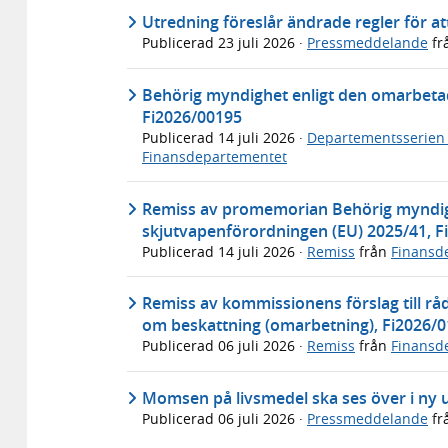
Utredning föreslår ändrade regler för att
Publicerad
23 juli 2026
·
Pressmeddelande
fr
Behörig myndighet enligt den omarbeta
Fi2026/00195
Publicerad
14 juli 2026
·
Departementsserien
Finansdepartementet
Remiss av promemorian Behörig myndig
skjutvapenförordningen (EU) 2025/41, F
Publicerad
14 juli 2026
·
Remiss
från
Finansd
Remiss av kommissionens förslag till råd
om beskattning (omarbetning), Fi2026/
Publicerad
06 juli 2026
·
Remiss
från
Finansd
Momsen på livsmedel ska ses över i ny 
Publicerad
06 juli 2026
·
Pressmeddelande
fr