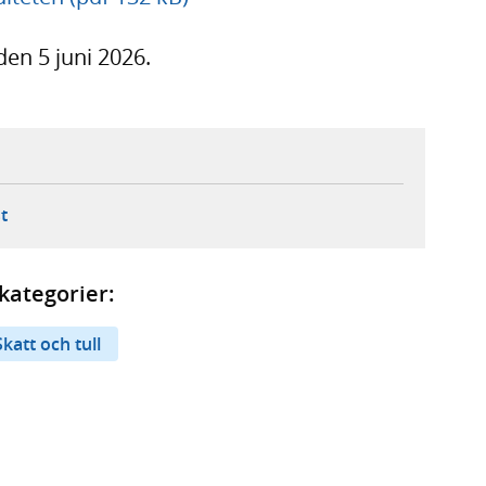
den 5 juni 2026.
ebbplats,
ern webbplats,
 ny flik, extern webbplats,
- öppnar din e-postklient,
t
kategorier:
Skatt och tull