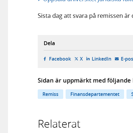
Sista dag att svara på remissen är 
Dela
- öppnas i ny flik, extern w
- öppnas i ny flik, ext
- öppnas i
Facebook
X
LinkedIn
E-pos
Sidan är uppmärkt med följande 
Remiss
Finansdepartementet
Relaterat