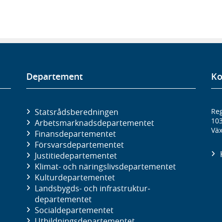
Departement
Ko
Statsrådsberedningen
Reg
10
Arbetsmarknads­departementet
Väx
Finans­departementet
Försvars­departementet
Justitie­departementet
Klimat- och näringslivs­departementet
Kultur­departementet
Landsbygds- och infrastruktur­
departementet
Social­departementet
Utbildnings­departementet