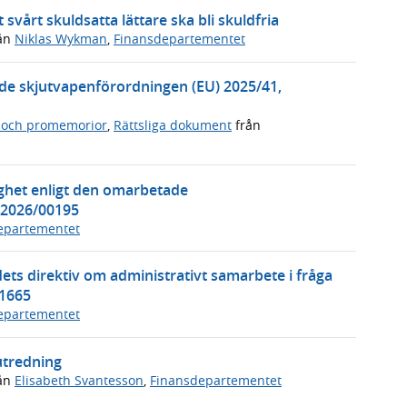
 svårt skuldsatta lättare ska bli skuldfria
ån
Niklas Wykman
,
Finansdepartementet
de skjutvapenförordningen (EU) 2025/41,
 och promemorior
,
Rättsliga dokument
från
het enligt den omarbetade
i2026/00195
epartementet
ets direktiv om administrativt samarbete i fråga
01665
epartementet
utredning
ån
Elisabeth Svantesson
,
Finansdepartementet