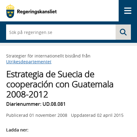
Me
När
Sö
du
börjar
skriva
så
Strategier för internationellt bistånd från
framträder
Utrikesdepartementet
en
lista
Estrategia de Suecia de
med
sökförslag
cooperación con Guatemala
2008-2012
Diarienummer: UD.08.081
Publicerad
01 november 2008
Uppdaterad
02 april 2015
Ladda ner: