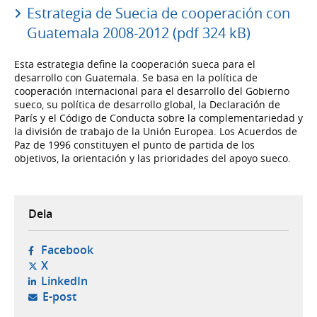
Estrategia de Suecia de cooperación con
Guatemala 2008-2012 (pdf 324 kB)
Esta estrategia define la cooperación sueca para el
desarrollo con Guatemala. Se basa en la política de
cooperación internacional para el desarrollo del Gobierno
sueco, su política de desarrollo global, la Declaración de
París y el Código de Conducta sobre la complementariedad y
la división de trabajo de la Unión Europea. Los Acuerdos de
Paz de 1996 constituyen el punto de partida de los
objetivos, la orientación y las prioridades del apoyo sueco.
Dela
- öppnas i ny flik, extern webbplats,
Facebook
- öppnas i ny flik, extern webbplats,
X
- öppnas i ny flik, extern webbplats,
LinkedIn
- öppnar din e-postklient,
E-post