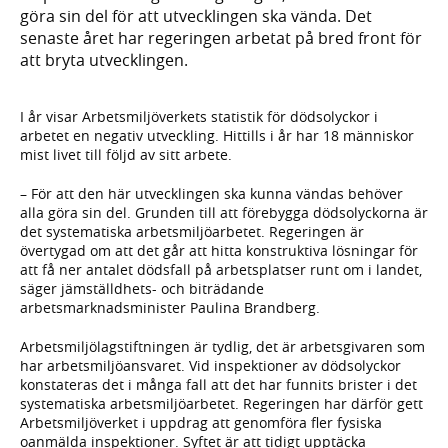
göra sin del för att utvecklingen ska vända. Det
senaste året har regeringen arbetat på bred front för
att bryta utvecklingen.
I år visar Arbetsmiljöverkets statistik för dödsolyckor i
arbetet en negativ utveckling. Hittills i år har 18 människor
mist livet till följd av sitt arbete.
– För att den här utvecklingen ska kunna vändas behöver
alla göra sin del. Grunden till att förebygga dödsolyckorna är
det systematiska arbetsmiljöarbetet. Regeringen är
övertygad om att det går att hitta konstruktiva lösningar för
att få ner antalet dödsfall på arbetsplatser runt om i landet,
säger jämställdhets- och biträdande
arbetsmarknadsminister Paulina Brandberg.
Arbetsmiljölagstiftningen är tydlig, det är arbetsgivaren som
har arbetsmiljöansvaret. Vid inspektioner av dödsolyckor
konstateras det i många fall att det har funnits brister i det
systematiska arbetsmiljöarbetet. Regeringen har därför gett
Arbetsmiljöverket i uppdrag att genomföra fler fysiska
oanmälda inspektioner. Syftet är att tidigt upptäcka