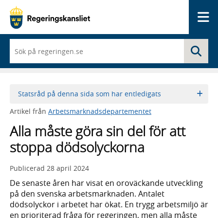
Me
När
Sö
du
börjar
skriva
så
framträder
Statsråd på denna sida som har entledigats
en
lista
Artikel från
Arbetsmarknadsdepartementet
med
sökförslag
Alla måste göra sin del för att
stoppa dödsolyckorna
Publicerad
28 april 2024
De senaste åren har visat en oroväckande utveckling
på den svenska arbetsmarknaden. Antalet
dödsolyckor i arbetet har ökat. En trygg arbetsmiljö är
en prioriterad fråga för regeringen, men alla måste