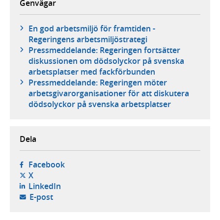
Genvägar
En god arbetsmiljö för framtiden -
Regeringens arbetsmiljöstrategi
Pressmeddelande: Regeringen fortsätter
diskussionen om dödsolyckor på svenska
arbetsplatser med fackförbunden
Pressmeddelande: Regeringen möter
arbetsgivarorganisationer för att diskutera
dödsolyckor på svenska arbetsplatser
Dela
- öppnas i ny flik, extern webbplats,
Facebook
- öppnas i ny flik, extern webbplats,
X
- öppnas i ny flik, extern webbplats,
LinkedIn
- öppnar din e-postklient,
E-post