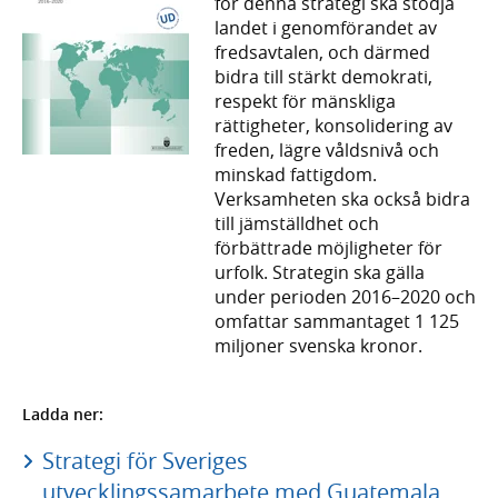
för denna strategi ska stödja
landet i genomförandet av
fredsavtalen, och därmed
bidra till stärkt demokrati,
respekt för mänskliga
rättigheter, konsolidering av
freden, lägre våldsnivå och
minskad fattigdom.
Verksamheten ska också bidra
till jämställdhet och
förbättrade möjligheter för
urfolk. Strategin ska gälla
under perioden 2016–2020 och
omfattar sammantaget 1 125
miljoner svenska kronor.
Ladda ner:
Strategi för Sveriges
utvecklingssamarbete med Guatemala