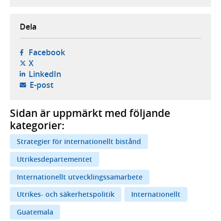
Dela
- öppnas i ny flik, extern webbplats,
Facebook
- öppnas i ny flik, extern webbplats,
X
- öppnas i ny flik, extern webbplats,
LinkedIn
- öppnar din e-postklient,
E-post
Sidan är uppmärkt med följande
kategorier:
Strategier för internationellt bistånd
Utrikesdepartementet
Internationellt utvecklingssamarbete
Utrikes- och säkerhetspolitik
Internationellt
Guatemala