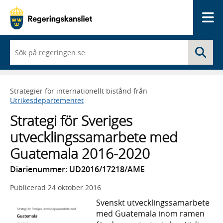
Me
När
Sö
du
börjar
skriva
så
Strategier för internationellt bistånd från
framträder
Utrikesdepartementet
en
lista
Strategi för Sveriges
med
sökförslag
utvecklingssamarbete med
Guatemala 2016-2020
Diarienummer: UD2016/17218/AME
Publicerad
24 oktober 2016
Svenskt utvecklingssamarbete
med Guatemala inom ramen