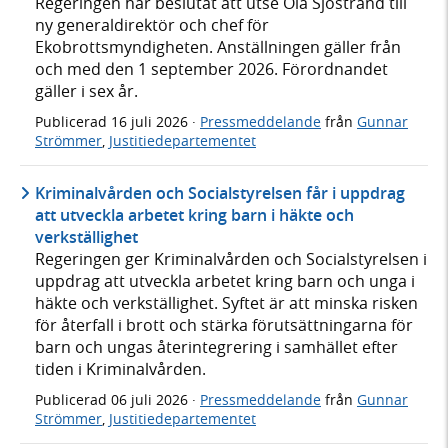
Regeringen har beslutat att utse Ola Sjöstrand till
ny generaldirektör och chef för
Ekobrottsmyndigheten. Anställningen gäller från
och med den 1 september 2026. Förordnandet
gäller i sex år.
Publicerad
16 juli 2026
·
Pressmeddelande
från
Gunnar
Strömmer
,
Justitiedepartementet
Kriminalvården och Socialstyrelsen får i uppdrag
att utveckla arbetet kring barn i häkte och
verkställighet
Regeringen ger Kriminalvården och Socialstyrelsen i
uppdrag att utveckla arbetet kring barn och unga i
häkte och verkställighet. Syftet är att minska risken
för återfall i brott och stärka förutsättningarna för
barn och ungas återintegrering i samhället efter
tiden i Kriminalvården.
Publicerad
06 juli 2026
·
Pressmeddelande
från
Gunnar
Strömmer
,
Justitiedepartementet