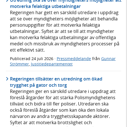
Utredning ska se över myndigheters möjligheter att
motverka felaktiga utbetalningar
Regeringen har gett en särskild utredare i uppdrag
att se över myndigheters möjligheter att behandla
personuppgifter för att motverka felaktiga
utbetalningar. Syftet är att se till att myndigheter
kan motverka felaktiga utbetalningar av offentliga
medel och missbruk av myndigheters processer på
ett effektivt sätt.
Publicerad
24 juli 2026
·
Pressmeddelande
från
Gunnar
Strömmer
,
Justitiedepartementet
Regeringen tillsätter en utredning om ökad
trygghet på gator och torg
Regeringen ger en särskild utredare i uppdrag att
föreslå åtgärder för att stärka Polismyndighetens
tillväxt och bidra till fler poliser. Utredaren ska
också föreslå åtgärder som kan öka den lokala
närvaron av andra trygghetsskapande aktörer.
Syftet är att motverka brottslighet och