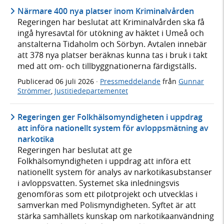
Närmare 400 nya platser inom Kriminalvården
Regeringen har beslutat att Kriminalvården ska få
ingå hyresavtal för utökning av häktet i Umeå och
anstalterna Tidaholm och Sörbyn. Avtalen innebär
att 378 nya platser beräknas kunna tas i bruk i takt
med att om- och tillbyggnationerna färdigställs.
Publicerad
06 juli 2026
·
Pressmeddelande
från
Gunnar
Strömmer
,
Justitiedepartementet
Regeringen ger Folkhälsomyndigheten i uppdrag
att införa nationellt system för avloppsmätning av
narkotika
Regeringen har beslutat att ge
Folkhälsomyndigheten i uppdrag att införa ett
nationellt system för analys av narkotikasubstanser
i avloppsvatten. Systemet ska inledningsvis
genomföras som ett pilotprojekt och utvecklas i
samverkan med Polismyndigheten. Syftet är att
stärka samhällets kunskap om narkotikaanvändning