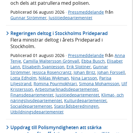
och dels att patrullera med polisen.
Publicerad
06 augusti 2026
·
Pressmeddelande
från
Gunnar Strömmer
,
Justitiedepartementet
Regeringen deltog i Stockholms Prideparad
Flera ministrar deltog i årets Prideparad i
Stockholm.
Publicerad
01 augusti 2026
·
Pressmeddelande
från
Anna
Tenje
,
Camilla Waltersson Grönvall
,
Ebba Busch
,
Elisabet
Lann
,
Elisabeth Svantesson
,
Erik Slottner
,
Gunnar
Strömmer
,
Jessica Rosencrantz
,
Johan Britz
,
Johan Forssell
,
Lotta Edholm
,
Niklas Wykman
,
Nina Larsson
,
Parisa
Liljestrand
,
Romina Pourmokhtari
,
Simona Mohamsson
,
Ulf
Kristersson
,
Arbetsmarknadsdepartementet
,
Finansdepartementet
,
Justitiedepartementet
,
Klimat- och
näringslivsdepartementet
,
Kulturdepartementet
,
Socialdepartementet
,
Statsrådsberedningen
,
Utbildningsdepartementet
Uppdrag till Polismyndigheten att stärka