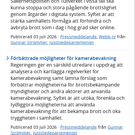
Säkerhetspolisen och Tullverket i vissa fall ska
kunna stoppa och störa pågående brottslighet
genom åtgärder i digitala system. Syftet är att
stärka samhällets förmåga att förhindra och
avbryta brott som i dag i hög grad sker online.
Publicerad
03 juli 2026
·
Pressmeddelande
,
Webb-tv
från
Gunnar Strömmer
,
Justitiedepartementet
Förbättrade möjligheter för kamerabevakning
Regeringen ger en särskild utredare i uppdrag att
analysera och kartlägga regelverket för
kamerabevakning samt lämna förslag som
förbättrar möjligheterna för brottsbekämpande
myndigheter och andra aktörer att använda
kamerabevakning. Syftet är att utöka, förenkla och
tydliggöra möjligheterna att använda
kamerabevakning för att bekämpa brott och öka
tryggheten i samhället.
Publicerad
03 juli 2026
·
Pressmeddelande
från
Gunnar
Strömmer
,
Justitiedepartementet