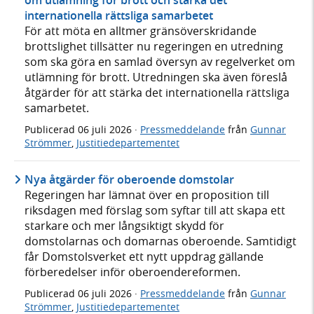
om utlämning för brott och stärka det
internationella rättsliga samarbetet
För att möta en alltmer gränsöverskridande
brottslighet tillsätter nu regeringen en utredning
som ska göra en samlad översyn av regelverket om
utlämning för brott. Utredningen ska även föreslå
åtgärder för att stärka det internationella rättsliga
samarbetet.
Publicerad
06 juli 2026
·
Pressmeddelande
från
Gunnar
Strömmer
,
Justitiedepartementet
Nya åtgärder för oberoende domstolar
Regeringen har lämnat över en proposition till
riksdagen med förslag som syftar till att skapa ett
starkare och mer långsiktigt skydd för
domstolarnas och domarnas oberoende. Samtidigt
får Domstolsverket ett nytt uppdrag gällande
förberedelser inför oberoendereformen.
Publicerad
06 juli 2026
·
Pressmeddelande
från
Gunnar
Strömmer
,
Justitiedepartementet