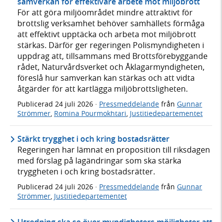
samverkan för effektivare arbete mot miljöbrott
För att göra miljöområdet mindre attraktivt för
brottslig verksamhet behöver samhällets förmåga
att effektivt upptäcka och arbeta mot miljöbrott
stärkas. Därför ger regeringen Polismyndigheten i
uppdrag att, tillsammans med Brottsförebyggande
rådet, Naturvårdsverket och Åklagarmyndigheten,
föreslå hur samverkan kan stärkas och att vidta
åtgärder för att kartlägga miljöbrottsligheten.
Publicerad
24 juli 2026
·
Pressmeddelande
från
Gunnar
Strömmer
,
Romina Pourmokhtari
,
Justitiedepartementet
Stärkt trygghet i och kring bostadsrätter
Regeringen har lämnat en proposition till riksdagen
med förslag på lagändringar som ska stärka
tryggheten i och kring bostadsrätter.
Publicerad
24 juli 2026
·
Pressmeddelande
från
Gunnar
Strömmer
,
Justitiedepartementet