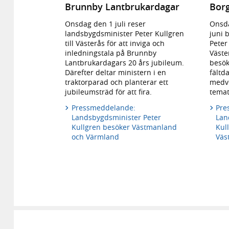
Brunnby Lantbrukardagar
Borg
Onsdag den 1 juli reser
Onsda
landsbygdsminister Peter Kullgren
juni 
till Västerås för att inviga och
Peter
inledningstala på Brunnby
Väste
Lantbrukardagars 20 års jubileum.
besök
Därefter deltar ministern i en
fältd
traktorparad och planterar ett
medve
jubileumsträd för att fira.
temat
Pressmeddelande:
Pre
Landsbygdsminister Peter
Lan
Kullgren besöker Västmanland
Kul
och Värmland
Väs