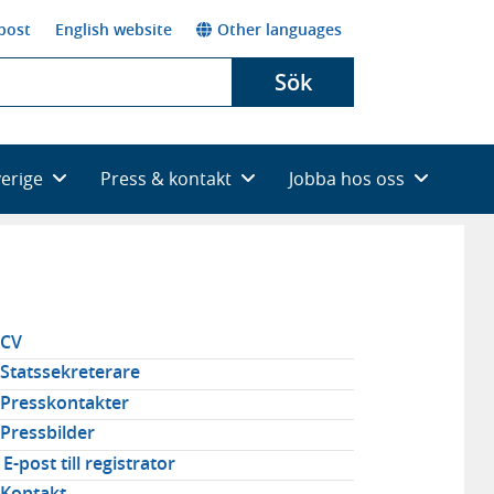
post
English website
Other languages
Sök
verige
Press & kontakt
Jobba hos oss
elaterad
CV
avigering
Statssekreterare
Presskontakter
Pressbilder
E-post till registrator
Kontakt