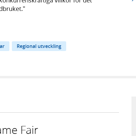
konkurrenskraftiga villkor för det
dbruket."
ar
Regional utveckling
ame Fair