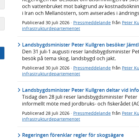
och vattenbruket mot bakgrund av kostnadsökninga
i Iran och Mellanöstern, som aviserades i ändrin
Publicerad
30 juli 2026
·
Pressmeddelande
från
Peter Ku
infrastrukturdepartementet
Landsbygdsminister Peter Kullgren besöker Jämt
Den 31 juli-1 augusti reser landsbygdsminister Pete
besök på tema skog, landsbygd och jakt.
Publicerad
30 juli 2026
·
Pressmeddelande
från
Peter Ku
infrastrukturdepartementet
Landsbygdsminister Peter Kullgren deltar vid info
Tisdag den 28 juli reser landsbygdsminister Peter Kul
informellt möte med jordbruks- och fiskerådet (AG
Publicerad
28 juli 2026
·
Pressmeddelande
från
Peter Ku
infrastrukturdepartementet
Regeringen förenklar regler för skogsägare