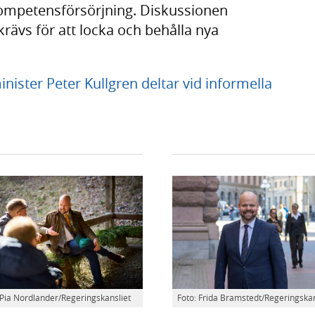
kompetensförsörjning. Diskussionen
rävs för att locka och behålla nya
ster Peter Kullgren deltar vid informella
 Pia Nordlander/Regeringskansliet
Foto: Frida Bramstedt/Regeringskan