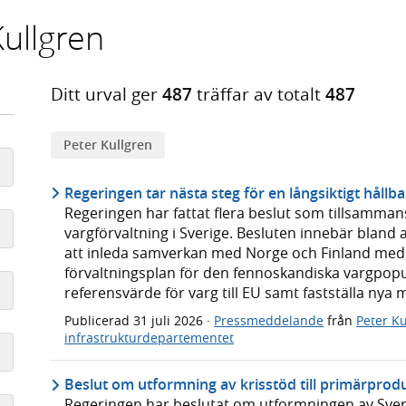
Kullgren
Ditt urval ger
487
träffar av totalt
487
Peter Kullgren
Regeringen tar nästa steg för en långsiktigt hållb
Regeringen har fattat flera beslut som tillsammans
vargförvaltning i Sverige. Besluten innebär bland 
att inleda samverkan med Norge och Finland med
förvaltningsplan för den fennoskandiska vargpopu
referensvärde för varg till EU samt fastställa nya
Publicerad
31 juli 2026
·
Pressmeddelande
från
Peter Ku
infrastrukturdepartementet
Beslut om utformning av krisstöd till primärprod
Regeringen har beslutat om utformningen av Sverige