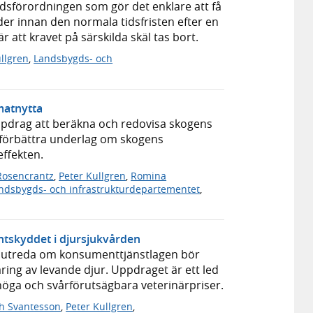
dsförordningen som gör det enklare att få
r innan den normala tidsfristen efter en
att kravet på särskilda skäl tas bort.
llgren
,
Landsbygds- och
matnytta
uppdrag att beräkna och redovisa skogens
 förbättra underlag om skogens
effekten.
 Rosencrantz
,
Peter Kullgren
,
Romina
ndsbygds- och infrastrukturdepartementet
,
ntskyddet i djursjukvården
att utreda om konsumenttjänstlagen bör
aring av levande djur. Uppdraget är ett led
 höga och svårförutsägbara veterinärpriser.
th Svantesson
,
Peter Kullgren
,