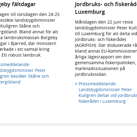
eby fältdagar
Jordbruks- och fiskeråde
Luxemburg
gen till torsdagen den 24-25
besökte landsbygdsminister
Måndagen den 22 juni reste
 Kullgren Skåne och
landsbygdsminister Peter Kul
rgötland. Bland annat för att
till Luxemburg för att delta vi
a lantbruksmässan Borgeby
jordbruks- och fiskerådet
agar i Bjärred, där ministern
(AGRIFISH). Där diskuterade r
rkade i ett samtal kring
bland annat EU-kommissione
 Ett robust lantbruk.
årliga lägesrapport om den
gemensamma fiskeripolitiken,
ssmeddelande:
marknadssituationen på
dsbygdsminister Peter
jordbrukssidan.
lgren besöker Skåne och
tergötland
Pressmeddelande:
Landsbygdsminister Peter
Kullgren deltar vid jordbruk
fiskerådet i Luxemburg