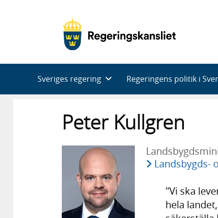
Huvudnavigering
Sveriges regering
Regeringens politik i Sve
Peter Kullgren
Landsbygdsmini
Landsbygds- o
"Vi ska leve
hela landet