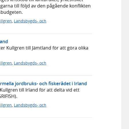
rna till följd av den pågående konflikten
gsbudgeten.
llgren
,
Landsbygds- och
land
r Kullgren till Jämtland för att göra olika
llgren
,
Landsbygds- och
rmella jordbruks- och fiskerådet i Irland
lgren till Irland för att delta vid ett
RIFISH).
llgren
,
Landsbygds- och