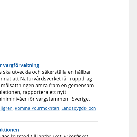
ar vargförvaltning
 ska utveckla och säkerställa en hållbar
annat att Naturvårdsverket får i uppdrag
 målsättningen att ta fram en gemensam
lationen, rapportera ett nytt
 miniminivåer för vargstammen i Sverige.
llgren
,
Romina Pourmokhtari
,
Landsbygds- och
uktionen
s krisstöd till lantbruket, yrkesfisket