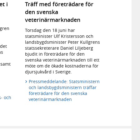
t i
Träff med företrädare för
den svenska
veterinärmarknaden
lgren
Torsdag den 18 juni har
d
statsminister Ulf Kristersson och
landsbygdsminister Peter Kullgrens
ådet
statssekreterare Daniel Liljeberg
ns
bjudit in företrädare för den
svenska veterinärmarknaden till ett
 samt
möte om de ökade kostnaderna för
djursjukvård i Sverige.
Pressmeddelande: Statsministern
och landsbygdsministern träffar
företrädare för den svenska
s- och
veterinärmarknaden