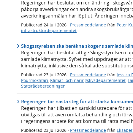
Regeringen har beslutat om en ändring i skogsvår
påbörja avverkningar och andra skogsbruksåtgärde
avverkningsanmälan har löpt ut. Ändringen innebär 
Publicerad
24 juli 2026
·
Pressmeddelande
från
Peter Ku
infrastrukturdepartementet
Skogsstyrelsen ska beräkna skogens samlade kli
Regeringen har beslutat att ge Skogsstyrelsen i 
samlade klimatnytta. Syftet med uppdraget är att
klimatnytta, inklusive den så kallade substitutions
Publicerad
23 juli 2026
·
Pressmeddelande
från
Jessica
Pourmokhtari
,
Klimat- och näringslivsdepartementet
,
La
Statsrådsberedningen
Regeringen tar nästa steg för att stärka konsume
Regeringen har tillsatt en särskild utredare för 
utvidgas till att även omfatta behandling och förv
i regeringens arbete för att komma till rätta med
Publicerad
23 juli 2026
·
Pressmeddelande
från
Elisabe