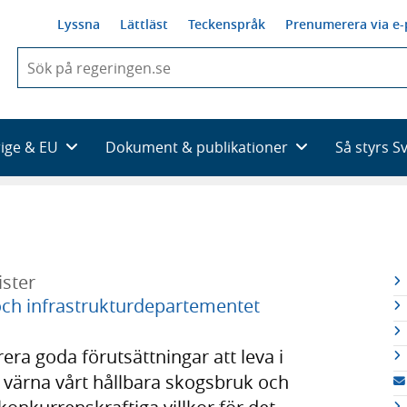
Lyssna
Lättläst
Teckenspråk
Prenumerera via e-
När
du
börjar
skriva
så
rige & EU
Dokument & publikationer
Så styrs S
framträder
en
lista
med
sökförslag
ster
R
ch infrastrukturdepartementet
n
rera goda förutsättningar att leva i
, värna vårt hållbara skogsbruk och