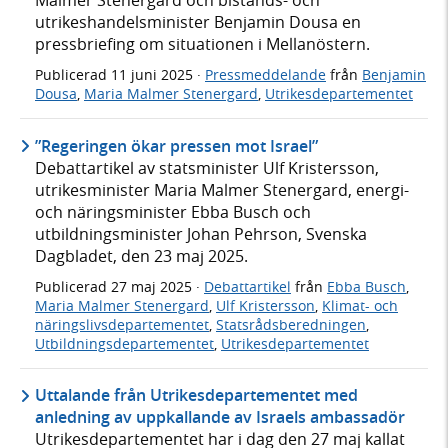
Malmer Stenergard och bistånds- och
utrikeshandelsminister Benjamin Dousa en
pressbriefing om situationen i Mellanöstern.
Publicerad
11 juni 2025
·
Pressmeddelande
från
Benjamin
Dousa
,
Maria Malmer Stenergard
,
Utrikesdepartementet
”Regeringen ökar pressen mot Israel”
Debattartikel av statsminister Ulf Kristersson,
utrikesminister Maria Malmer Stenergard, energi-
och näringsminister Ebba Busch och
utbildningsminister Johan Pehrson, Svenska
Dagbladet, den 23 maj 2025.
Publicerad
27 maj 2025
·
Debattartikel
från
Ebba Busch
,
Maria Malmer Stenergard
,
Ulf Kristersson
,
Klimat- och
näringslivsdepartementet
,
Statsrådsberedningen
,
Utbildningsdepartementet
,
Utrikesdepartementet
Uttalande från Utrikesdepartementet med
anledning av uppkallande av Israels ambassadör
Utrikesdepartementet har i dag den 27 maj kallat