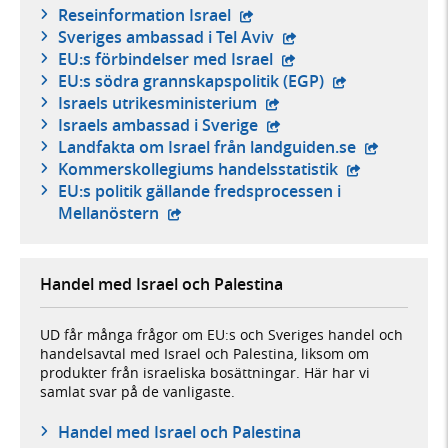
- extern webbplats,
Reseinformation Israel
- extern webbplats,
Sveriges ambassad i Tel Aviv
- extern webbplats,
EU:s förbindelser med Israel
- extern webbpl
EU:s södra grannskapspolitik (EGP)
- extern webbplats,
Israels utrikesministerium
- extern webbplats,
Israels ambassad i Sverige
- extern we
Landfakta om Israel från landguiden.se
- extern webb
Kommerskollegiums handelsstatistik
EU:s politik gällande fredsprocessen i
- extern webbplats,
Mellanöstern
Handel med Israel och Palestina
UD får många frågor om EU:s och Sveriges handel och
handelsavtal med Israel och Palestina, liksom om
produkter från israeliska bosättningar. Här har vi
samlat svar på de vanligaste.
Handel med Israel och Palestina