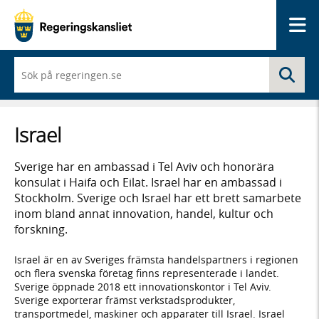
Me
När
Sö
du
börjar
skriva
så
Israel
framträder
en
lista
Sverige har en ambassad i Tel Aviv och honorära
med
konsulat i Haifa och Eilat. Israel har en ambassad i
sökförslag
Stockholm. Sverige och Israel har ett brett samarbete
inom bland annat innovation, handel, kultur och
forskning.
Israel är en av Sveriges främsta handelspartners i regionen
och flera svenska företag finns representerade i landet.
Sverige öppnade 2018 ett innovationskontor i Tel Aviv.
Sverige exporterar främst verkstadsprodukter,
transportmedel, maskiner och apparater till Israel. Israel