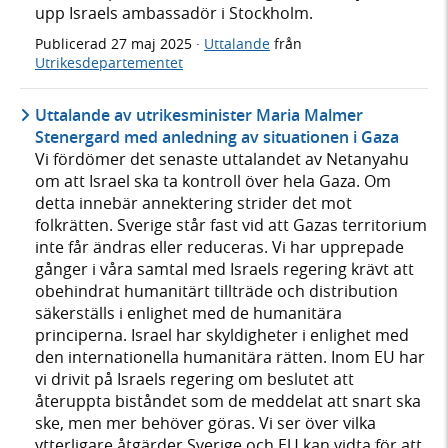
upp Israels ambassadör i Stockholm.
Publicerad
27 maj 2025
·
Uttalande
från
Utrikesdepartementet
Uttalande av utrikesminister Maria Malmer
Stenergard med anledning av situationen i Gaza
Vi fördömer det senaste uttalandet av Netanyahu
om att Israel ska ta kontroll över hela Gaza. Om
detta innebär annektering strider det mot
folkrätten. Sverige står fast vid att Gazas territorium
inte får ändras eller reduceras. Vi har upprepade
gånger i våra samtal med Israels regering krävt att
obehindrat humanitärt tillträde och distribution
säkerställs i enlighet med de humanitära
principerna. Israel har skyldigheter i enlighet med
den internationella humanitära rätten. Inom EU har
vi drivit på Israels regering om beslutet att
återuppta biståndet som de meddelat att snart ska
ske, men mer behöver göras. Vi ser över vilka
ytterligare åtgärder Sverige och EU kan vidta för att