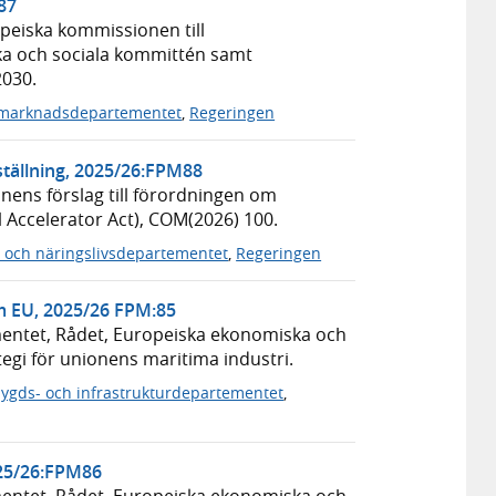
87
eiska kommissionen till
a och sociala kommittén samt
2030.
marknadsdepartementet
,
Regeringen
ställning, 2025/26:FPM88
ens förslag till förordningen om
l Accelerator Act), COM(2026) 100.
- och näringslivsdepartementet
,
Regeringen
m EU, 2025/26 FPM:85
entet, Rådet, Europeiska ekonomiska och
gi för unionens maritima industri.
ygds- och infrastrukturdepartementet
,
25/26:FPM86
entet, Rådet, Europeiska ekonomiska och