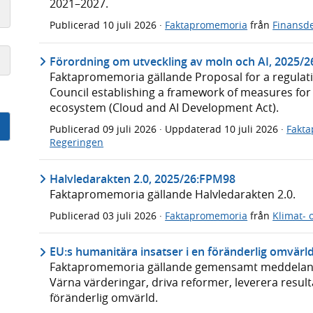
2021–2027.
Publicerad
10 juli 2026
·
Faktapromemoria
från
Finansd
Förordning om utveckling av moln och AI, 2025/
Faktapromemoria gällande Proposal for a regulat
Council establishing a framework of measures for
ecosystem (Cloud and AI Development Act).
Publicerad
09 juli 2026
· Uppdaterad
10 juli 2026
·
Fakt
Regeringen
Halvledarakten 2.0, 2025/26:FPM98
Faktapromemoria gällande Halvledarakten 2.0.
Publicerad
03 juli 2026
·
Faktapromemoria
från
Klimat- 
EU:s humanitära insatser i en föränderlig omvär
Faktapromemoria gällande gemensamt meddelande
Värna värderingar, driva reformer, leverera result
föränderlig omvärld.