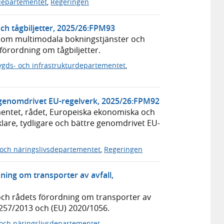
edepartementet
,
Regeringen
h tågbiljetter, 2025/26:FPM93
 om multimodala bokningstjänster och
örordning om tågbiljetter.
gds- och infrastrukturdepartementet
,
 genomdrivet EU-regelverk, 2025/26:FPM92
entet, rådet, Europeiska ekonomiska och
are, tydligare och bättre genomdrivet EU-
 och näringslivsdepartementet
,
Regeringen
ning om transporter av avfall,
h rådets förordning om transporter av
1257/2013 och (EU) 2020/1056.
 och näringslivsdepartementet