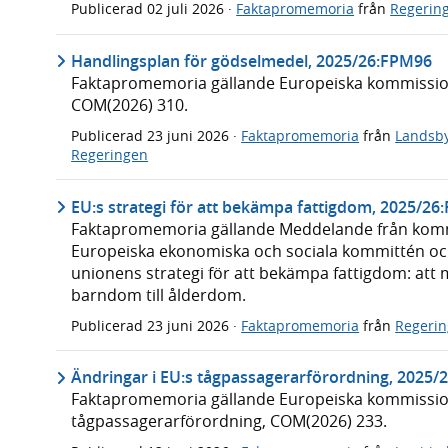
Publicerad
02 juli 2026
·
Faktapromemoria
från
Regerin
Handlingsplan för gödselmedel, 2025/26:FPM96
Faktapromemoria gällande Europeiska kommissio
COM(2026) 310.
Publicerad
23 juni 2026
·
Faktapromemoria
från
Landsby
Regeringen
EU:s strategi för att bekämpa fattigdom, 2025/2
Faktapromemoria gällande Meddelande från kommi
Europeiska ekonomiska och sociala kommittén o
unionens strategi för att bekämpa fattigdom: att
barndom till ålderdom.
Publicerad
23 juni 2026
·
Faktapromemoria
från
Regeri
Ändringar i EU:s tågpassagerarförordning, 2025
Faktapromemoria gällande Europeiska kommissionen
tågpassagerarförordning, COM(2026) 233.