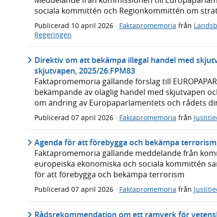
sociala kommittén och Regionkommittén om strat
Publicerad
10 april 2026
·
Faktapromemoria
från
Landsb
Regeringen
Direktiv om att bekämpa illegal handel med skjutv
skjutvapen, 2025/26:FPM83
Faktapromemoria gällande förslag till EUROPA
bekämpande av olaglig handel med skjutvapen oc
om ändring av Europaparlamentets och rådets dir
Publicerad
07 april 2026
·
Faktapromemoria
från
Justit
Agenda för att förebygga och bekämpa terroris
Faktapromemoria gällande meddelande från kommi
europeiska ekonomiska och sociala kommittén sa
för att förebygga och bekämpa terrorism
Publicerad
07 april 2026
·
Faktapromemoria
från
Justit
Rådsrekommendation om ett ramverk för vetensk