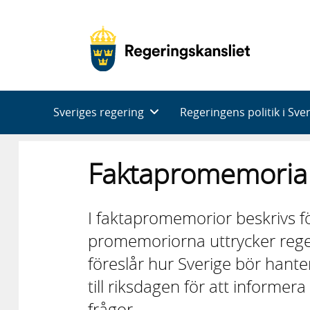
Huvudnavigering
Sveriges regering
Regeringens politik i Sve
Faktapromemoria
I faktapromemorior beskrivs f
promemoriorna uttrycker reger
föreslår hur Sverige bör han
till riksdagen för att inform
frågor.