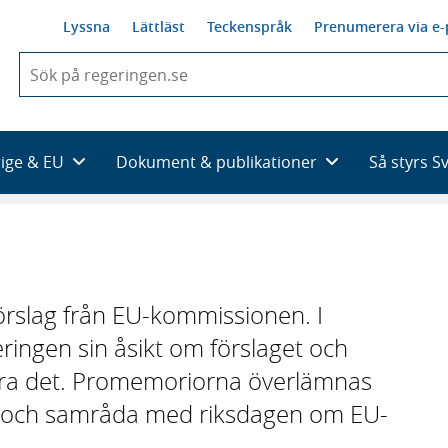
Lyssna
Lättläst
Teckenspråk
Prenumerera via e-
När
du
börjar
skriva
så
rige & EU
Dokument & publikationer
Så styrs S
framträder
en
lista
med
sökförslag
örslag från EU-kommissionen. I
ingen sin åsikt om förslaget och
tera det. Promemoriorna överlämnas
era och samråda med riksdagen om EU-