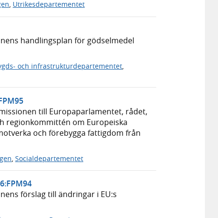
gen
,
Utrikesdepartementet
nens handlingsplan för gödselmedel
gds- och infrastrukturdepartementet
,
6:FPM95
ssionen till Europaparlamentet, rådet,
ch regionkommittén om Europeiska
 motverka och förebygga fattigdom från
ngen
,
Socialdepartementet
/26:FPM94
s förslag till ändringar i EU:s