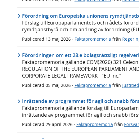
Förordning om Europeiska unionens rymdtjänstb
Förslag till Europaparlamentets och rådets föro
rymdtjänstbyrå och om ändring av förordning (EU
Publicerad
13 maj 2026
·
Faktapromemoria
från
Regeri
Förordningen om ett 28:e bolagsrättsligt regelver
Faktapromemoria gällande COM(2026) 321 Celex
REGULATION OF THE EUROPEAN PARLIAMENT AND
CORPORATE LEGAL FRAMEWORK - “EU Inc.”
Publicerad
05 maj 2026
·
Faktapromemoria
från
Justiti
Inrättande av programmet för agil och snabb för
Faktapromemoria gällande förslag till Europarla
inrättande av programmet för agil och snabb förs
Publicerad
29 april 2026
·
Faktapromemoria
från
Försva