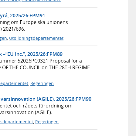
yrå, 2025/26:FPM91
rdning om Europeiska unionens
) 2021/696.
ngen
,
Utbildningsdepartementet
k –”EU Inc.”, 2025/26:FPM89
nummer 52026PC0321 Proposal for a
 OF THE COUNCIL on THE 28TH REGIME
edepartementet
,
Regeringen
svarsinnovation (AGILE), 2025/26:FPM90
mentet och rådets förordning om
varsinnovation (AGILE).
rsdepartementet
,
Regeringen