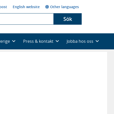
post
English website
Other languages
Sök
verige
Press & kontakt
Jobba hos oss