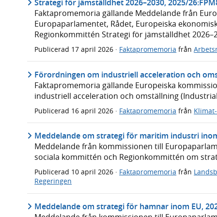
Strategi för jämställdhet 2026–2030, 2025/26:FPM
Faktapromemoria gällande Meddelande från Europ
Europaparlamentet, Rådet, Europeiska ekonomisk
Regionkommittén Strategi för jämställdhet 2026–
Publicerad
17 april 2026
·
Faktapromemoria
från
Arbets
Förordningen om industriell acceleration och om
Faktapromemoria gällande Europeiska kommission
industriell acceleration och omställning (Industria
Publicerad
16 april 2026
·
Faktapromemoria
från
Klimat
Meddelande om strategi för maritim industri ino
Meddelande från kommissionen till Europaparlam
sociala kommittén och Regionkommittén om strate
Publicerad
10 april 2026
·
Faktapromemoria
från
Landsb
Regeringen
Meddelande om strategi för hamnar inom EU, 20
Meddelande från kommissionen till Europaparlam