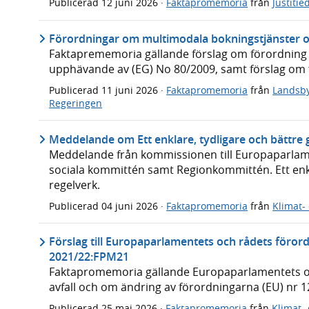
Publicerad
12 juni 2026
·
Faktapromemoria
från
Justiti
Förordningar om multimodala bokningstjänster oc
Faktaprememoria gällande förslag om förordning
upphävande av (EG) No 80/2009, samt förslag om f
Publicerad
11 juni 2026
·
Faktapromemoria
från
Landsby
Regeringen
Meddelande om Ett enklare, tydligare och bättre
Meddelande från kommissionen till Europaparlam
sociala kommittén samt Regionkommittén. Ett enkl
regelverk.
Publicerad
04 juni 2026
·
Faktapromemoria
från
Klimat-
Förslag till Europaparlamentets och rådets förord
2021/22:FPM21
Faktapromemoria gällande Europaparlamentets oc
avfall och om ändring av förordningarna (EU) nr 
Publicerad
25 maj 2026
·
Faktapromemoria
från
Klimat-