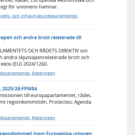
egi för unionens hamnar.
ygds- och infrastrukturdepartementet
,
apen och andra brott relaterade till
PARLAMENTETS OCH RÅDETS DIREKTIV om
h andra skjutvapenrelaterade brott och
ektiv (EU) 2024/1260.
iedepartementet
,
Regeringen
m, 2025/26:FPM84
ssionen till europaparlamentet, rådet,
mt regionkommittén. Protecteu: Agenda
iedepartementet
,
Regeringen
apsdiplomati inom Europeiska unionen,