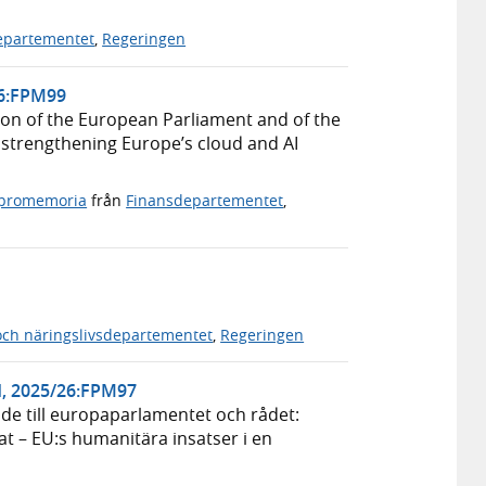
epartementet
,
Regeringen
26:FPM99
ion of the European Parliament and of the
 strengthening Europe’s cloud and AI
apromemoria
från
Finansdepartementet
,
och näringslivsdepartementet
,
Regeringen
ld, 2025/26:FPM97
 till europaparlamentet och rådet:
at – EU:s humanitära insatser i en