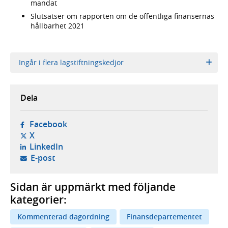
mandat
Slutsatser om rapporten om de offentliga finansernas
hållbarhet 2021
Ingår i flera lagstiftningskedjor
Dela
- öppnas i ny flik, extern webbplats,
Facebook
- öppnas i ny flik, extern webbplats,
X
- öppnas i ny flik, extern webbplats,
LinkedIn
- öppnar din e-postklient,
E-post
Sidan är uppmärkt med följande
kategorier:
Kommenterad dagordning
Finansdepartementet