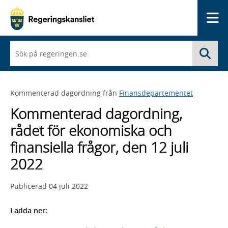
Me
När
Sö
du
börjar
skriva
så
Kommenterad dagordning från
Finansdepartementet
framträder
en
Kommenterad dagordning,
lista
med
rådet för ekonomiska och
sökförslag
finansiella frågor, den 12 juli
2022
Publicerad
04 juli 2022
Ladda ner: