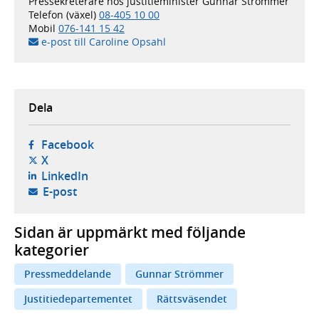
Pressekreterare hos justitieminister Gunnar Strömmer
Telefon (växel)
08-405 10 00
Mobil
076-141 15 42
e-post till Caroline Opsahl
Dela
- öppnas i ny flik, extern webbplats,
Facebook
- öppnas i ny flik, extern webbplats,
X
- öppnas i ny flik, extern webbplats,
LinkedIn
- öppnar din e-postklient,
E-post
Sidan är uppmärkt med följande
kategorier
Pressmeddelande
Gunnar Strömmer
Justitiedepartementet
Rättsväsendet