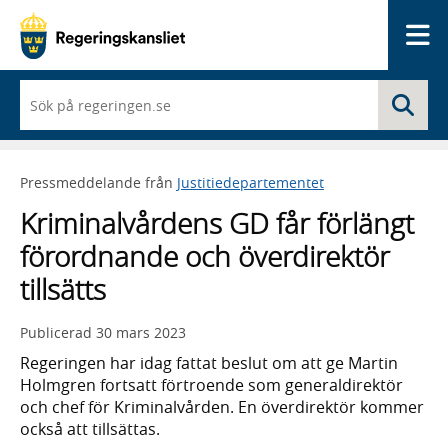
Me
När
Sö
du
börjar
skriva
så
Pressmeddelande från
Justitiedepartementet
framträder
en
Kriminalvårdens GD får förlängt
lista
med
förordnande och överdirektör
sökförslag
tillsätts
Publicerad
30 mars 2023
Regeringen har idag fattat beslut om att ge Martin
Holmgren fortsatt förtroende som generaldirektör
och chef för Kriminalvården. En överdirektör kommer
också att tillsättas.