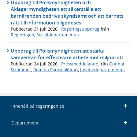
Uppdrag till Polismyndigheten och
Åklagarmyndigheten att säkerställa att
barnärenden bedrivs skyndsamt och att barnets
rätt till information tillgodoses
Publicerad
31 juli 2026
·
Regeringsuppdrag
från
Regeringen
,
Socialdepartementet
Uppdrag till Polismyndigheten att stärka
samverkan för effektivare arbete mot miljöbrott
Publicerad
24 juli 2026
·
Pressmeddelande
från
Gunnar
Strömmer
,
Romina Pourmokhtari
,
Justitiedepartementet
Innehåll på regeringen.se
Departement