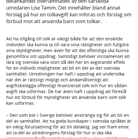
Betänkandet överlämnades av den särskilda
utredaren Lise Tamm. Det innehåller bland annat
förslag på hur en tolkavgift kan införas och förslag om
förbud mot att använda barn som tolkar.
Att ha tillgång till tolk är viktigt både för att den enskilde
individen ska kunna ta till vara sina rättigheter och fullgöra
sina skyldigheter, men även för att det offentliga ska kunna
genomföra sitt uppdrag. Samtidigt behöver incitamentet att
lära sig svenska vara stort då det har en avgörande effekt
för en individs möjligheter att bli en del av det svenska
samhället. Utredningen har haft i uppdrag att undersöka
när det är rättsligt möjligt och ändamålsenligt att
avgiftsbelägga offentligt finansierad tolk och hur en sådan
avgift ska utformas. De har även haft i uppdrag att föreslå
hur ett förbud för myndigheter att använda barn som tolk
kan utformas.
– Den som bor i Sverige behöver anstränga sig för att bli en
del av samhället. Att ha goda kunskaper i svenska språket är
en viktig förutsättning för att bli delaktig. Jag ser fram emot
att ta del av utredningens förslag för hur vi ska öka