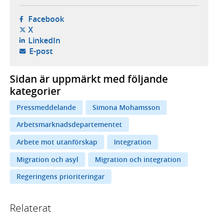
- öppnas i ny flik, extern webbplats,
Facebook
- öppnas i ny flik, extern webbplats,
X
- öppnas i ny flik, extern webbplats,
LinkedIn
- öppnar din e-postklient,
E-post
Sidan är uppmärkt med följande
kategorier
Pressmeddelande
Simona Mohamsson
Arbetsmarknadsdepartementet
Arbete mot utanförskap
Integration
Migration och asyl
Migration och integration
Regeringens prioriteringar
Relaterat