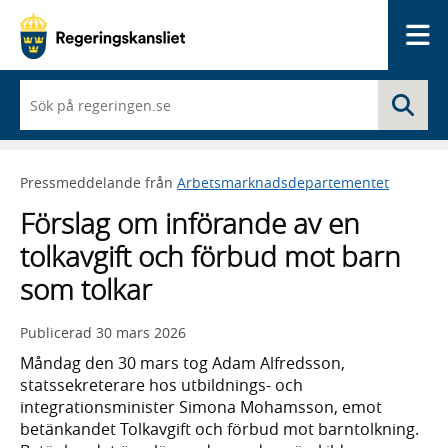
Me
När
Sö
du
börjar
skriva
så
Pressmeddelande från
Arbetsmarknadsdepartementet
framträder
en
Förslag om införande av en
lista
med
tolkavgift och förbud mot barn
sökförslag
som tolkar
Publicerad
30 mars 2026
Måndag den 30 mars tog Adam Alfredsson,
statssekreterare hos utbildnings- och
integrationsminister Simona Mohamsson, emot
betänkandet Tolkavgift och förbud mot barntolkning.