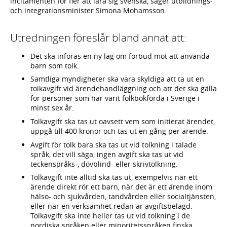
incitamenten för fler att lära sig svenska, säger utbildnings-
och integrationsminister Simona Mohamsson.
Utredningen föreslår bland annat att:
Det ska införas en ny lag om förbud mot att använda
barn som tolk.
Samtliga myndigheter ska vara skyldiga att ta ut en
tolkavgift vid ärendehandläggning och att det ska gälla
för personer som har varit folkbokförda i Sverige i
minst sex år.
Tolkavgift ska tas ut oavsett vem som initierat ärendet,
uppgå till 400 kronor och tas ut en gång per ärende.
Avgift för tolk bara ska tas ut vid tolkning i talade
språk, det vill säga, ingen avgift ska tas ut vid
teckenspråks-, dövblind- eller skrivtolkning.
Tolkavgift inte alltid ska tas ut, exempelvis när ett
ärende direkt rör ett barn, när det är ett ärende inom
hälso- och sjukvården, tandvården eller socialtjänsten,
eller när en verksamhet redan är avgiftsbelagd.
Tolkavgift ska inte heller tas ut vid tolkning i de
nordiska språken eller minoritetsspråken finska,