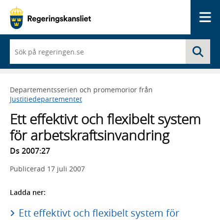
Me
När
Sö
du
börjar
skriva
så
Departementsserien och promemorior från
framträder
Justitiedepartementet
en
lista
Ett effektivt och flexibelt system
med
sökförslag
för arbetskraftsinvandring
Ds 2007:27
Publicerad
17 juli 2007
Ladda ner:
Ett effektivt och flexibelt system för