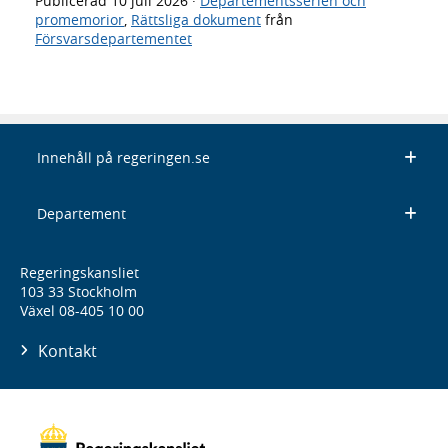
Publicerad
10 juli 2026
·
Departementsserien och
promemorior
,
Rättsliga dokument
från
Försvarsdepartementet
Innehåll på regeringen.se
Departement
Regeringskansliet
103 33 Stockholm
Växel 08-405 10 00
Kontakt