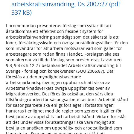
arbetskraftsinvandring, Ds 2007:27 (pdf
337 kB)
I promemorian presenteras förslag som syftar till att
åstadkomma ett effektivt och flexibelt system för
arbetskraftsinvandring samtidigt som det säkerställs att
löner, försäkringsskydd och övriga anställningsvillkor för den
som invandrar för att arbeta motsvarar vad som gäller för
arbetstagare som redan finns i landet. Förslagen ska ses
som alternativa till de förslag som presenteras i avsnitten
9.3, 9.4 och 12.2 i betänkandet Arbetskraftsinvandring till
Sverige - förslag och konsekvenser (SOU 2006:87). Det
föreslås att den myndighetsbaserade
arbetsmarknadsprövningen upphör och att vissa av
Arbetsmarknadsverkets övriga uppgifter tas över av
Migrationsverket. Det föreslås också att den särskilda
tillståndsgrunden för säsongsarbete tas bort. Arbetstillstånd
för säsongsarbete ska enligt förslaget i fortsättningen
hanteras i enlighet med de regler som generellt gäller för
beviljande av uppehålls- och arbetstillstånd. Vidare föreslås
att det under vissa förutsättningar ska vara möjligt att
bevilja en ansökan om uppehålls- och arbetstillstånd som
lämnats in i Sverige av en person som har fått ett