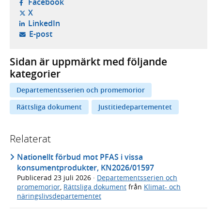
- öppnas i ny flik, extern webbplats,
Facebook
- öppnas i ny flik, extern webbplats,
X
- öppnas i ny flik, extern webbplats,
LinkedIn
- öppnar din e-postklient,
E-post
Sidan är uppmärkt med följande
kategorier
Departementsserien och promemorior
Rättsliga dokument
Justitiedepartementet
Relaterat
Nationellt förbud mot PFAS i vissa
konsumentprodukter, KN2026/01597
Publicerad
23 juli 2026
·
Departementsserien och
promemorior
,
Rättsliga dokument
från
Klimat- och
näringslivsdepartementet