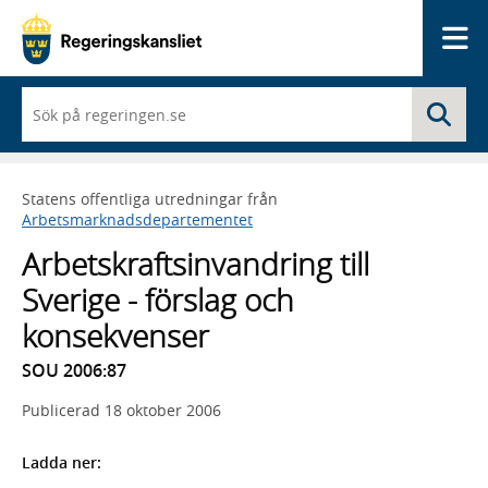
Me
När
Sö
du
börjar
skriva
så
Statens offentliga utredningar från
framträder
Arbetsmarknadsdepartementet
en
lista
Arbetskraftsinvandring till
med
sökförslag
Sverige - förslag och
konsekvenser
SOU 2006:87
Publicerad
18 oktober 2006
Ladda ner: