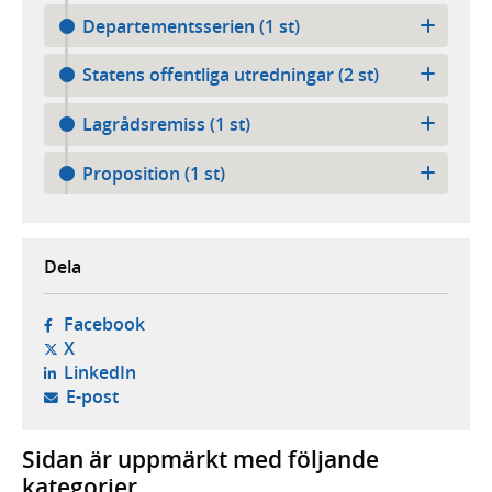
Departementsserien (1 st)
Statens offentliga utredningar (2 st)
Lagrådsremiss (1 st)
Proposition (1 st)
Dela
- öppnas i ny flik, extern webbplats,
Facebook
- öppnas i ny flik, extern webbplats,
X
- öppnas i ny flik, extern webbplats,
LinkedIn
- öppnar din e-postklient,
E-post
Sidan är uppmärkt med följande
kategorier