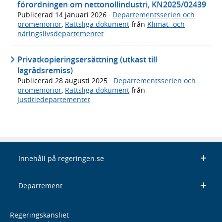
förordningen om nettonollindustri, KN2025/02439
Publicerad
14 januari 2026
·
Departementsserien och
promemorior
,
Rättsliga dokument
från
Klimat- och
näringslivsdepartementet
Privatkopieringsersättning (utkast till
lagrådsremiss)
Publicerad
28 augusti 2025
·
Departementsserien och
promemorior
,
Rättsliga dokument
från
Justitiedepartementet
Innehåll på regeringen.se
Departement
Regeringskansliet