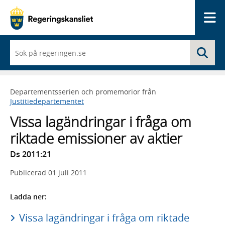
Me
När
Sö
du
börjar
skriva
så
Departementsserien och promemorior från
framträder
Justitiedepartementet
en
lista
Vissa lagändringar i fråga om
med
sökförslag
riktade emissioner av aktier
Ds 2011:21
Publicerad
01 juli 2011
Ladda ner:
Vissa lagändringar i fråga om riktade