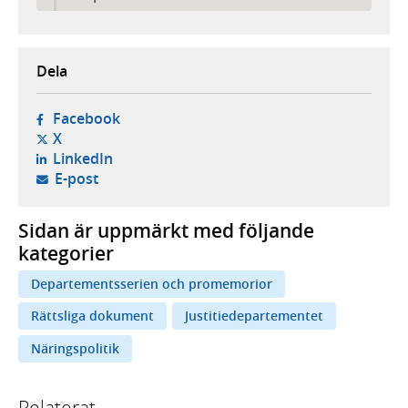
Dela
- öppnas i ny flik, extern webbplats,
Facebook
- öppnas i ny flik, extern webbplats,
X
- öppnas i ny flik, extern webbplats,
LinkedIn
- öppnar din e-postklient,
E-post
Sidan är uppmärkt med följande
kategorier
Departementsserien och promemorior
Rättsliga dokument
Justitiedepartementet
Näringspolitik
Relaterat