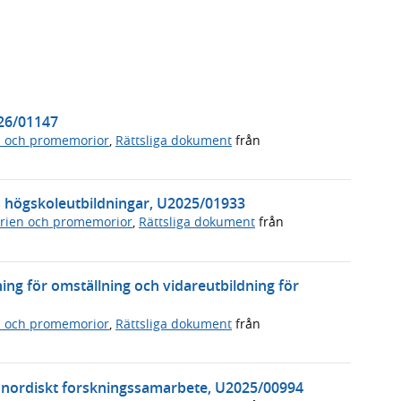
026/01147
n och promemorior
,
Rättsliga dokument
från
ssa högskoleutbildningar, U2025/01933
rien och promemorior
,
Rättsliga dokument
från
ning för omställning och vidareutbildning för
n och promemorior
,
Rättsliga dokument
från
m nordiskt forskningssamarbete, U2025/00994