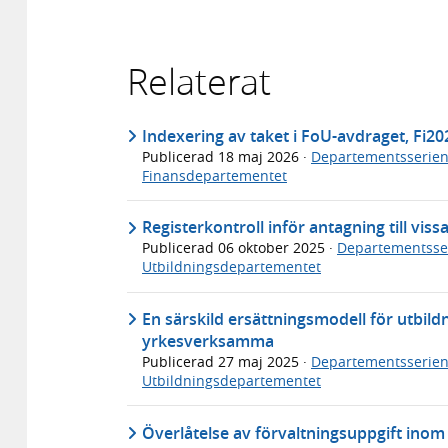
Relaterat
Indexering av taket i FoU-avdraget, Fi2
Publicerad
18 maj 2026
·
Departementsserie
Finansdepartementet
Registerkontroll inför antagning till vi
Publicerad
06 oktober 2025
·
Departementsse
Utbildningsdepartementet
En särskild ersättningsmodell för utbild
yrkesverksamma
Publicerad
27 maj 2025
·
Departementsserie
Utbildningsdepartementet
Överlåtelse av förvaltningsuppgift ino