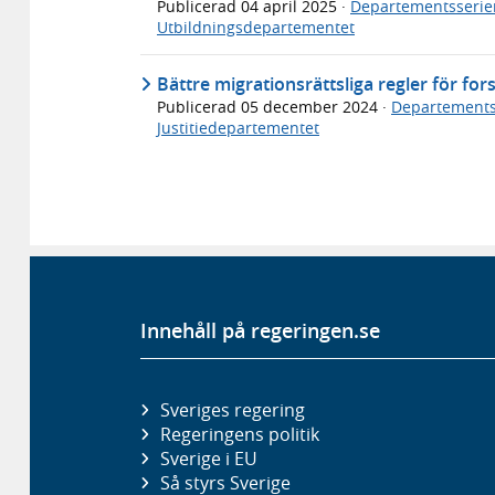
Publicerad
04 april 2025
·
Departementsserie
Utbildningsdepartementet
Bättre migrationsrättsliga regler för fo
Publicerad
05 december 2024
·
Departements
Justitiedepartementet
Innehåll på regeringen.se
Sveriges regering
Regeringens politik
Sverige i EU
Så styrs Sverige