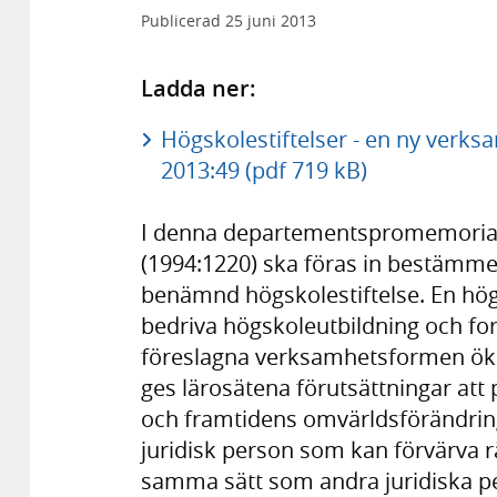
Publicerad
25 juni 2013
Ladda ner:
Högskolestiftelser - en ny verks
2013:49 (pdf 719 kB)
I denna departementspromemoria för
(1994:1220) ska föras in bestämmel
benämnd högskolestiftelse. En hög
bedriva högskoleutbildning och for
föreslagna verksamhetsformen ökar
ges lärosätena förutsättningar att 
och framtidens omvärldsförändring
juridisk person som kan förvärva rä
samma sätt som andra juridiska pe