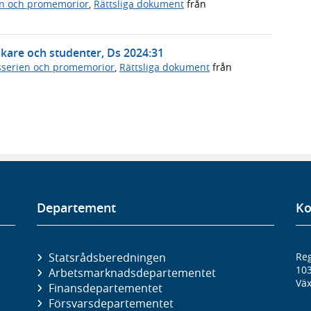
n och promemorior
,
Rättsliga dokument
från
rskare och studenter, Ds 2024:31
serien och promemorior
,
Rättsliga dokument
från
Departement
Ko
Statsrådsberedningen
Reg
10
Arbetsmarknads­departementet
Väx
Finans­departementet
Försvars­departementet