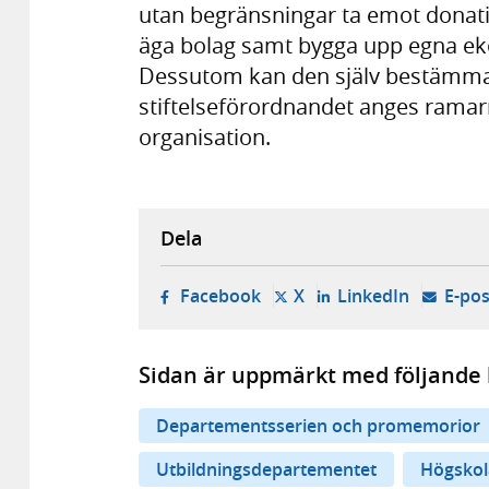
utan begränsningar ta emot donati
äga bolag samt bygga upp egna ek
Dessutom kan den själv bestämma 
stiftelseförordnandet anges ramar
organisation.
Dela
- öppnas i ny flik, extern w
- öppnas i ny flik, ext
- öppnas i
Facebook
X
LinkedIn
E-pos
Sidan är uppmärkt med följande 
Departementsserien och promemorior
Utbildningsdepartementet
Högskol