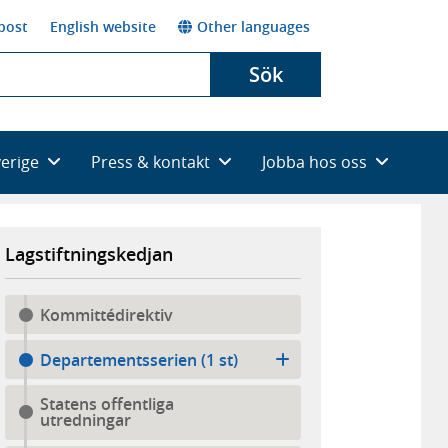
post
English website
Other languages
Sök
verige
Press & kontakt
Jobba hos oss
Lagstiftningskedjan
Kommittédirektiv
Departementsserien (1 st)
Statens offentliga
utredningar