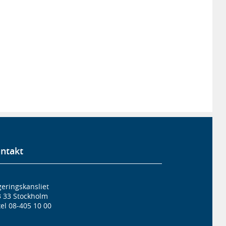
ntakt
eringskansliet
3 33 Stockholm
el 08-405 10 00