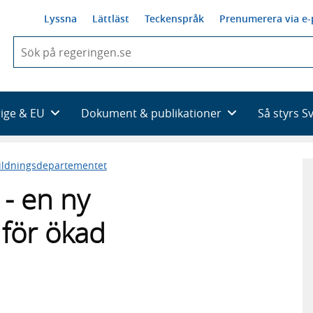
Lyssna
Lättläst
Teckenspråk
Prenumerera via e-
När
du
börjar
skriva
så
rige & EU
Dokument & publikationer
Så styrs S
framträder
en
lista
ildningsdepartementet
med
sökförslag
 - en ny
för ökad