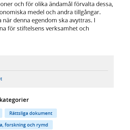
oner och för olika ändamål förvalta dessa,
onomiska medel och andra tillgångar.
när denna egendom ska avyttras. I
na för stiftelsens verksamhet och
ebbplats,
ern webbplats,
 ny flik, extern webbplats,
- öppnar din e-postklient,
t
kategorier
Rättsliga dokument
a, forskning och rymd