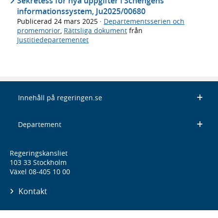
Sekretess för nya uppgifter i Schengens
informationssystem, Ju2025/00680
Publicerad
24 mars 2025
·
Departementsserien och
promemorior
,
Rättsliga dokument
från
Justitiedepartementet
Innehåll på regeringen.se
Departement
Regeringskansliet
103 33 Stockholm
Växel 08-405 10 00
Kontakt