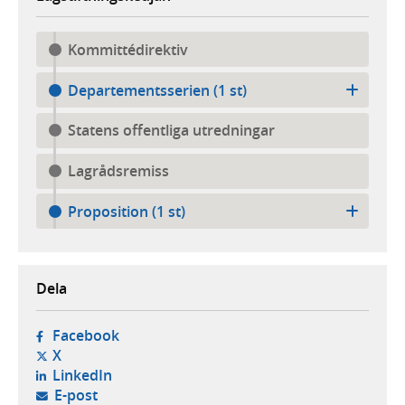
Kommittédirektiv
Departementsserien (1 st)
Statens offentliga utredningar
Lagrådsremiss
Proposition (1 st)
Dela
- öppnas i ny flik, extern webbplats,
Facebook
- öppnas i ny flik, extern webbplats,
X
- öppnas i ny flik, extern webbplats,
LinkedIn
- öppnar din e-postklient,
E-post