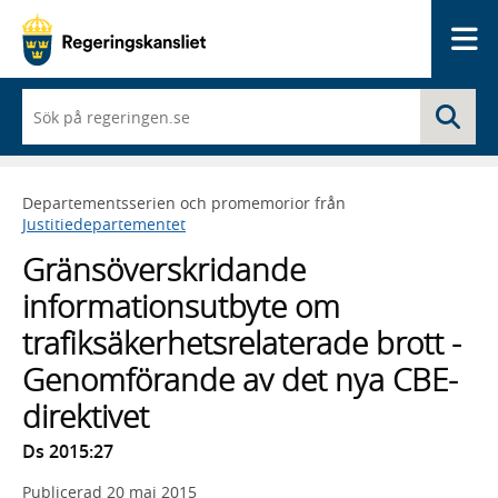
Me
När
Sö
du
börjar
skriva
så
Departementsserien och promemorior från
framträder
Justitiedepartementet
en
lista
Gränsöverskridande
med
sökförslag
informationsutbyte om
trafiksäkerhetsrelaterade brott -
Genomförande av det nya CBE-
direktivet
Ds 2015:27
Publicerad
20 maj 2015