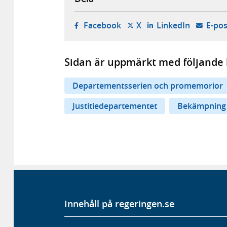
- öppnas i ny flik, extern w
- öppnas i ny flik, ext
- öppnas i
Facebook
X
LinkedIn
E-pos
Sidan är uppmärkt med följande 
Departementsserien och promemorior
Justitiedepartementet
Bekämpning 
Innehåll på regeringen.se