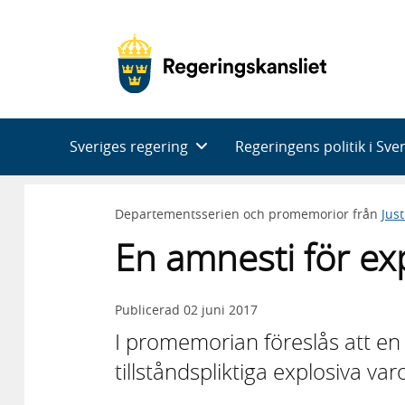
Huvudnavigering
Sveriges regering
Regeringens politik i Sve
Departementsserien och promemorior från
Jus
En amnesti för ex
Publicerad
02 juni 2017
I promemorian föreslås att en
tillståndspliktiga explosiva va