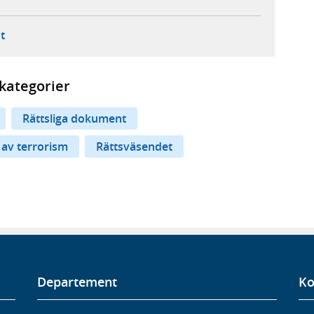
ebbplats,
ern webbplats,
 ny flik, extern webbplats,
- öppnar din e-postklient,
t
kategorier
Rättsliga dokument
av terrorism
Rättsväsendet
Departement
Ko