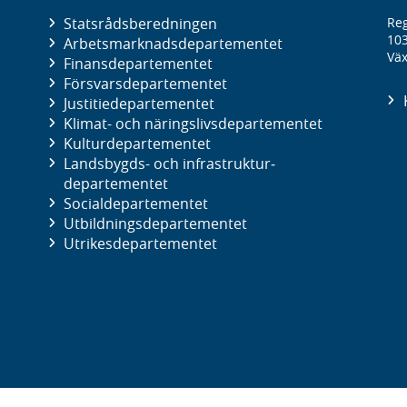
Statsrådsberedningen
Reg
10
Arbetsmarknads­departementet
Väx
Finans­departementet
Försvars­departementet
Justitie­departementet
Klimat- och näringslivs­departementet
Kultur­departementet
Landsbygds- och infrastruktur­
departementet
Social­departementet
Utbildnings­departementet
Utrikes­departementet