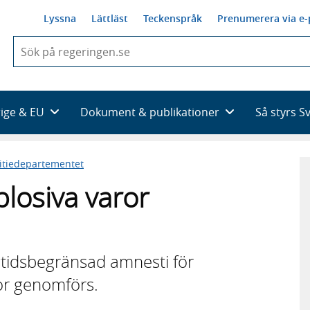
Lyssna
Lättläst
Teckenspråk
Prenumerera via e-
När
du
börjar
skriva
så
rige & EU
Dokument & publikationer
Så styrs S
framträder
en
lista
titiedepartementet
med
sökförslag
plosiva varor
 tidsbegränsad amnesti för
ror genomförs.