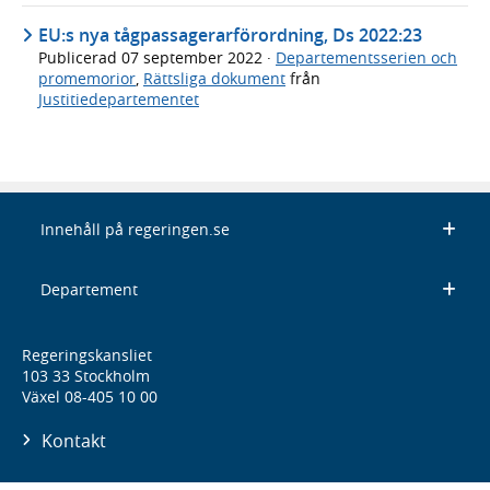
EU:s nya tågpassagerarförordning, Ds 2022:23
Publicerad
07 september 2022
·
Departementsserien och
promemorior
,
Rättsliga dokument
från
Justitiedepartementet
Innehåll på regeringen.se
Departement
Regeringskansliet
103 33 Stockholm
Växel 08-405 10 00
Kontakt