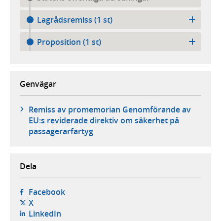
Lagrådsremiss (1 st)
Proposition (1 st)
Genvägar
Remiss av promemorian Genomförande av
EU:s reviderade direktiv om säkerhet på
passagerarfartyg
Dela
- öppnas i ny flik, extern webbplats,
Facebook
- öppnas i ny flik, extern webbplats,
X
- öppnas i ny flik, extern webbplats,
LinkedIn