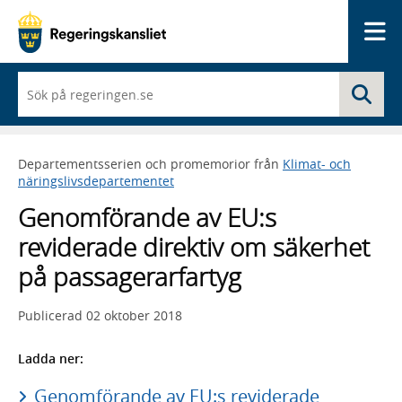
Me
När
Sö
du
börjar
skriva
så
Departementsserien och promemorior från
Klimat- och
framträder
näringslivsdepartementet
en
lista
Genomförande av EU:s
med
sökförslag
reviderade direktiv om säkerhet
på passagerarfartyg
Publicerad
02 oktober 2018
Ladda ner:
Genomförande av EU:s reviderade