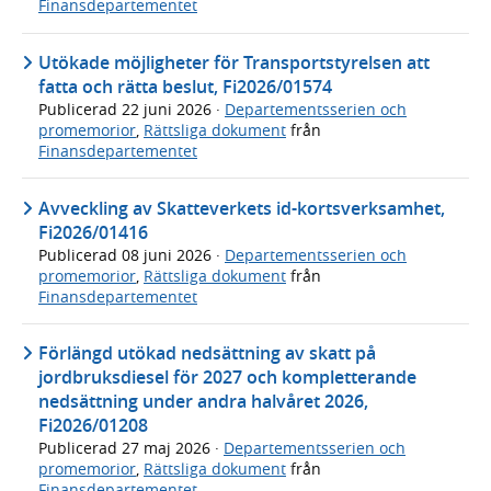
Finansdepartementet
Utökade möjligheter för Transportstyrelsen att
fatta och rätta beslut, Fi2026/01574
Publicerad
22 juni 2026
·
Departementsserien och
promemorior
,
Rättsliga dokument
från
Finansdepartementet
Avveckling av Skatteverkets id-kortsverksamhet,
Fi2026/01416
Publicerad
08 juni 2026
·
Departementsserien och
promemorior
,
Rättsliga dokument
från
Finansdepartementet
Förlängd utökad nedsättning av skatt på
jordbruksdiesel för 2027 och kompletterande
nedsättning under andra halvåret 2026,
Fi2026/01208
Publicerad
27 maj 2026
·
Departementsserien och
promemorior
,
Rättsliga dokument
från
Finansdepartementet