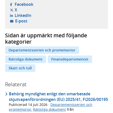
- öppnas i ny flik, extern webbplats,
Facebook
- öppnas i ny flik, extern webbplats,
X
- öppnas i ny flik, extern webbplats,
LinkedIn
- öppnar din e-postklient,
E-post
Sidan är uppmärkt med följande
kategorier
Departementsserien och promemorior
Rättsliga dokument
Finansdepartementet
Skatt och tull
Relaterat
Behörig myndighet enligt den omarbetade
skjutvapenförordningen (EU) 2025/41, Fi2026/00195
Publicerad
14 juli 2026
·
Departementsserien och
promemorior
,
Rättsliga dokument
från