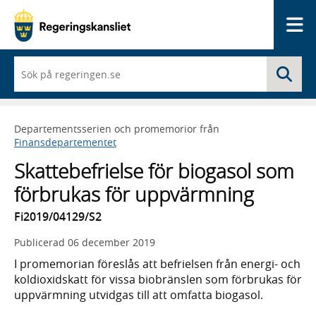
Me
När
Sö
du
börjar
skriva
så
Departementsserien och promemorior från
framträder
Finansdepartementet
en
lista
Skattebefrielse för biogasol som
med
sökförslag
förbrukas för uppvärmning
Fi2019/04129/S2
Publicerad
06 december 2019
I promemorian föreslås att befrielsen från energi- och
koldioxidskatt för vissa biobränslen som förbrukas för
uppvärmning utvidgas till att omfatta biogasol.