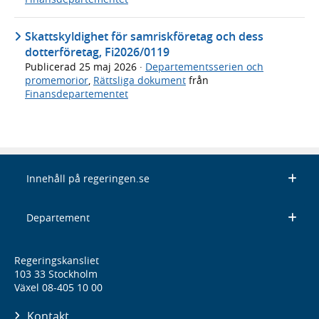
Skattskyldighet för samriskföretag och dess
dotterföretag, Fi2026/0119
Publicerad
25 maj 2026
·
Departementsserien och
promemorior
,
Rättsliga dokument
från
Finansdepartementet
Innehåll på regeringen.se
Departement
Regeringskansliet
103 33 Stockholm
Växel 08-405 10 00
Kontakt