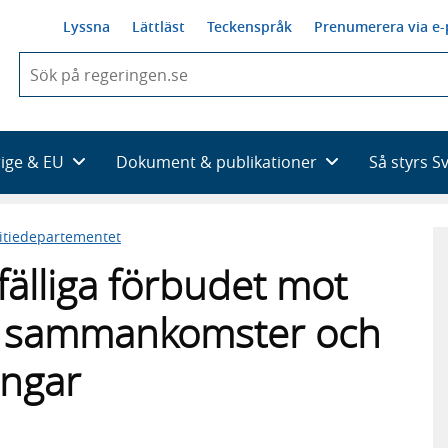
Lyssna
Lättläst
Teckenspråk
Prenumerera via e-
När
du
börjar
skriva
så
rige & EU
Dokument & publikationer
Så styrs S
framträder
en
lista
titiedepartementet
med
sökförslag
lfälliga förbudet mot
na sammankomster och
ningar