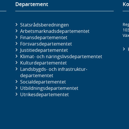
Departement
Ko
Statsrådsberedningen
Reg
10
Arbetsmarknads­departementet
Väx
Finans­departementet
Försvars­departementet
Justitie­departementet
Klimat- och näringslivs­departementet
Kultur­departementet
Landsbygds- och infrastruktur­
departementet
Social­departementet
Utbildnings­departementet
Utrikes­departementet