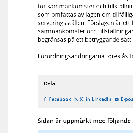
för sammankomster och tillställni
som omfattas av lagen om tillfälli
serveringsställen. Förslagen är ett 
sammankomster och tillställningar 
begränsas på ett betryggande sätt.
Förordningsändringarna föreslås tr
Dela
- öppnas i ny flik, extern w
- öppnas i ny flik, ext
- öppnas i
Facebook
X
LinkedIn
E-pos
Sidan är uppmärkt med följande 