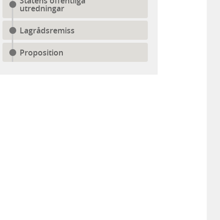
Statens offentliga
utredningar
Lagrådsremiss
Proposition