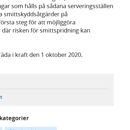
ngar som hålls på sådana serveringsställen
ga smittskyddsåtgärder på
första steg för att möjliggöra
där risken för smittspridning kan
äda i kraft den 1 oktober 2020.
ebbplats,
ern webbplats,
 ny flik, extern webbplats,
- öppnar din e-postklient,
t
kategorier