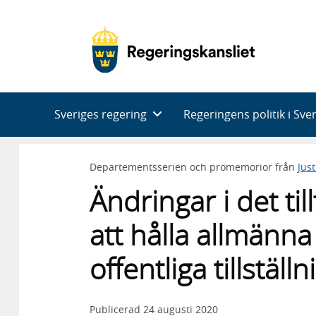
Huvudnavigering
Sveriges regering
Regeringens politik i Sve
Departementsserien och promemorior från
Jus
Ändringar i det til
att hålla allmän
offentliga tillställ
Publicerad
24 augusti 2020