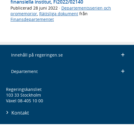
finansiella institut, Fi2022/02140
Publicerad
28 juni 2022
·
Departementsserien och
promemorior
,
Rättsliga dokument
från
Finansdepartementet
Innehåll på regeringen.se
Departement
Regeringskansliet
103 33 Stockholm
Växel 08-405 10 00
Kontakt