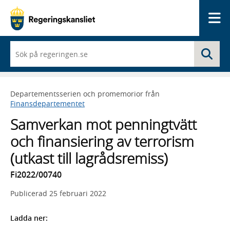
Me
När
Sö
du
börjar
skriva
så
Departementsserien och promemorior från
framträder
Finansdepartementet
en
lista
Samverkan mot penningtvätt
med
sökförslag
och finansiering av terrorism
(utkast till lagrådsremiss)
Fi2022/00740
Publicerad
25 februari 2022
Ladda ner: