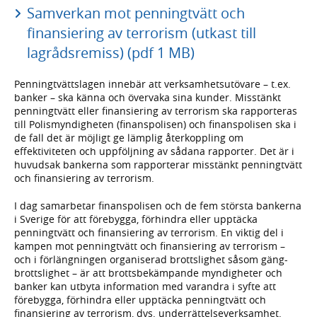
Samverkan mot penningtvätt och
finansiering av terrorism (utkast till
lagrådsremiss) (pdf 1 MB)
Penningtvättslagen innebär att verksamhetsutövare – t.ex.
banker – ska känna och övervaka sina kunder. Misstänkt
penningtvätt eller finansiering av terrorism ska rapporteras
till Polismyndigheten (finanspolisen) och finanspolisen ska i
de fall det är möjligt ge lämplig återkoppling om
effektiviteten och uppföljning av sådana rapporter. Det är i
huvudsak bankerna som rapporterar misstänkt penningtvätt
och finansiering av terrorism.
I dag samarbetar finanspolisen och de fem största bankerna
i Sverige för att förebygga, förhindra eller upptäcka
penningtvätt och finansiering av terrorism. En viktig del i
kampen mot penningtvätt och finansiering av terrorism –
och i förlängningen organiserad brottslighet såsom gäng-
brottslighet – är att brottsbekämpande myndigheter och
banker kan utbyta information med varandra i syfte att
förebygga, förhindra eller upptäcka penningtvätt och
finansiering av terrorism, dvs. underrättelseverksamhet.