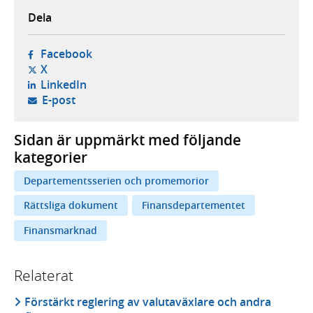
Dela
- öppnas i ny flik, extern webbplats,
Facebook
- öppnas i ny flik, extern webbplats,
X
- öppnas i ny flik, extern webbplats,
LinkedIn
- öppnar din e-postklient,
E-post
Sidan är uppmärkt med följande
kategorier
Departementsserien och promemorior
Rättsliga dokument
Finansdepartementet
Finansmarknad
Relaterat
Förstärkt reglering av valutaväxlare och andra