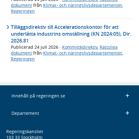
dokument
från
Klimat- och näringslivsdepartementet
,
Regeringen
Tilläggsdirektiv till Accelerationskontor för att
underlätta industrins omställning (KN 2024:05), Dir.
2026.81
Publicerad
24 juli 2026
·
Kommittédirektiv
,
Rättsliga
dokument
från
Klimat- och näringslivsdepartementet
,
Regeringen
Innehåll på regeringen.se
Departement
Regeringskansliet
103 33 Stockholm