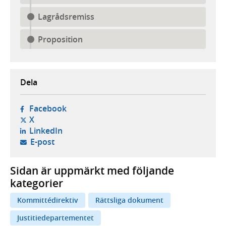
Lagrådsremiss
Proposition
Dela
- öppnas i ny flik, extern webbplats,
Facebook
- öppnas i ny flik, extern webbplats,
X
- öppnas i ny flik, extern webbplats,
LinkedIn
- öppnar din e-postklient,
E-post
Sidan är uppmärkt med följande
kategorier
Kommittédirektiv
Rättsliga dokument
Justitiedepartementet