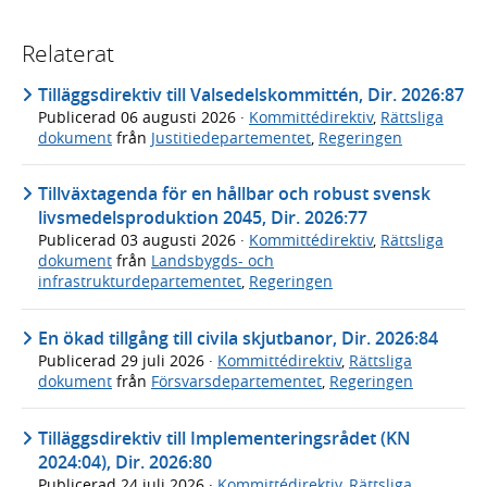
Relaterat
Tilläggsdirektiv till Valsedelskommittén, Dir. 2026:87
Publicerad
06 augusti 2026
·
Kommittédirektiv
,
Rättsliga
dokument
från
Justitiedepartementet
,
Regeringen
Tillväxtagenda för en hållbar och robust svensk
livsmedelsproduktion 2045, Dir. 2026:77
Publicerad
03 augusti 2026
·
Kommittédirektiv
,
Rättsliga
dokument
från
Landsbygds- och
infrastrukturdepartementet
,
Regeringen
En ökad tillgång till civila skjutbanor, Dir. 2026:84
Publicerad
29 juli 2026
·
Kommittédirektiv
,
Rättsliga
dokument
från
Försvarsdepartementet
,
Regeringen
Tilläggsdirektiv till Implementeringsrådet (KN
2024:04), Dir. 2026:80
Publicerad
24 juli 2026
·
Kommittédirektiv
,
Rättsliga