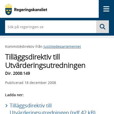
Me
När
Sö
du
börjar
skriva
så
Kommittédirektiv från
Justitiedepartementet
framträder
en
Tilläggsdirektiv till
lista
med
Utvärderingsutredningen
sökförslag
Dir. 2008:149
Publicerad
18 december 2008
Ladda ner:
Tilläggsdirektiv till
Utvärderingsutredningen (pdf 42 kB)