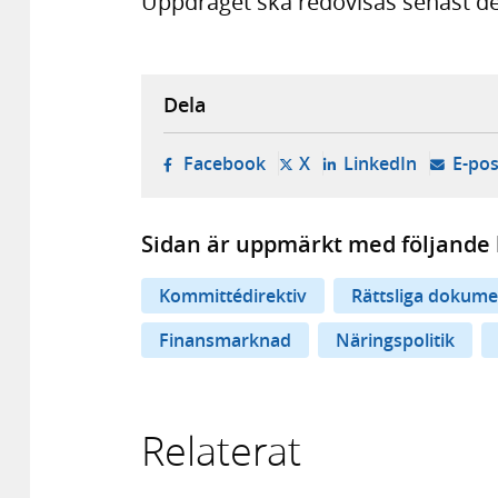
Uppdraget ska redovisas senast den
Dela
- öppnas i ny flik, extern w
- öppnas i ny flik, ext
- öppnas i
Facebook
X
LinkedIn
E-pos
Sidan är uppmärkt med följande 
Kommittédirektiv
Rättsliga dokume
Finansmarknad
Näringspolitik
Relaterat