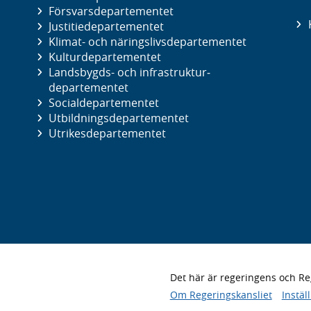
Försvars­departementet
Justitie­departementet
Klimat- och näringslivs­departementet
Kultur­departementet
Landsbygds- och infrastruktur­
departementet
Social­departementet
Utbildnings­departementet
Utrikes­departementet
Det här är regeringens och 
Om Regeringskansliet
Instäl