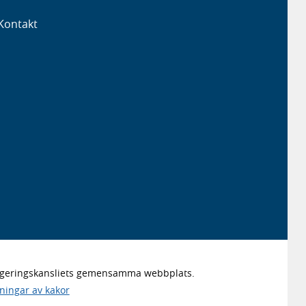
Kontakt
Regeringskansliets gemensamma webbplats.
lningar av kakor