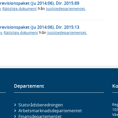
 revisionspaket (Ju 2014:06), Dir. 2015:89
v
,
Rättsliga dokument
från
Justitiedepartementet
,
 revisionspaket (Ju 2014:06), Dir. 2015:13
v
,
Rättsliga dokument
från
Justitiedepartementet
,
Departement
Ko
Statsrådsberedningen
Reg
10
Arbetsmarknads­departementet
Väx
Finans­departementet