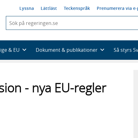
Lyssna
Lättläst
Teckenspråk
Prenumerera via e-
När
du
börjar
skriva
så
rige & EU
Dokument & publikationer
Så styrs S
framträder
en
lista
med
sökförslag
sion - nya EU-regler