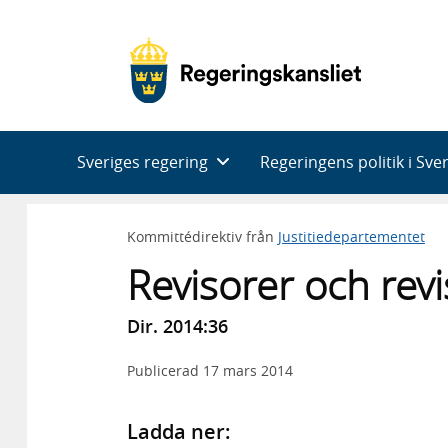
Huvudnavigering
Sveriges regering
Regeringens politik i Sve
Kommittédirektiv från
Justitiedepartementet
Revisorer och revi
Dir. 2014:36
Publicerad
17 mars 2014
Ladda ner: