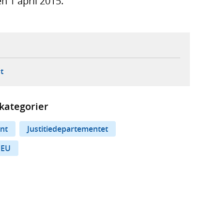
 1 april 2015.
ebbplats,
ern webbplats,
 ny flik, extern webbplats,
- öppnar din e-postklient,
t
kategorier
nt
Justitiedepartementet
EU