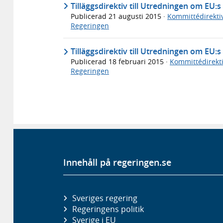
Tilläggsdirektiv till Utredningen om EU:s
Publicerad
21 augusti 2015
·
Kommittédirekti
Regeringen
Tilläggsdirektiv till Utredningen om EU:s
Publicerad
18 februari 2015
·
Kommittédirekti
Regeringen
Innehåll på regeringen.se
Sveriges regering
Regeringens politik
Sverige i EU