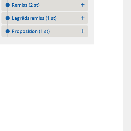
Remiss (2 st)
Lagrådsremiss (1 st)
Proposition (1 st)