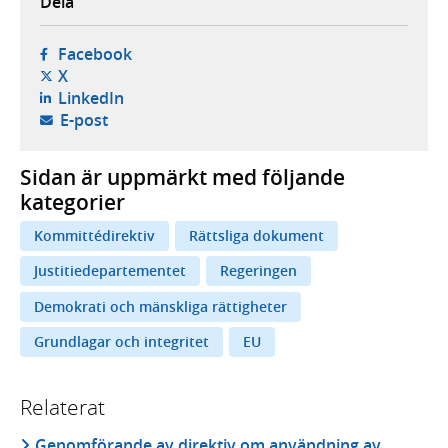
Dela
- öppnas i ny flik, extern webbplats,
Facebook
- öppnas i ny flik, extern webbplats,
X
- öppnas i ny flik, extern webbplats,
LinkedIn
- öppnar din e-postklient,
E-post
Sidan är uppmärkt med följande
kategorier
Kommittédirektiv
Rättsliga dokument
Justitiedepartementet
Regeringen
Demokrati och mänskliga rättigheter
Grundlagar och integritet
EU
Relaterat
Genomförande av direktiv om användning av