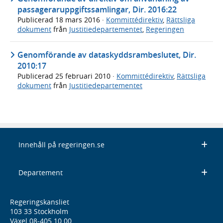
passageraruppgiftssamlingar, Dir. 2016:22
Publicerad
18 mars 2016
·
Kommittédirektiv
,
Rättsliga
dokument
från
Justitiedepartementet
,
Regeringen
Genomförande av dataskyddsrambeslutet, Dir.
2010:17
Publicerad
25 februari 2010
·
Kommittédirektiv
,
Rättsliga
dokument
från
Justitiedepartementet
Innehåll på regeringen.se
Departement
Regeringskansliet
103 33 Stockholm
Växel 08-405 10 00