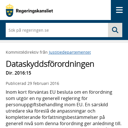
Me
När
Sö
du
börjar
skriva
så
Kommittédirektiv från
Justitiedepartementet
framträder
en
Dataskyddsförordningen
lista
med
Dir. 2016:15
sökförslag
Publicerad
29 februari 2016
Inom kort förväntas EU besluta om en förordning
som utgör en ny generell reglering för
personuppgiftsbehandling inom EU. En särskild
utredare ska föreslå de anpassningar och
kompletterande författningsbestämmelser på
generell nivå som denna förordning ger anledning till.