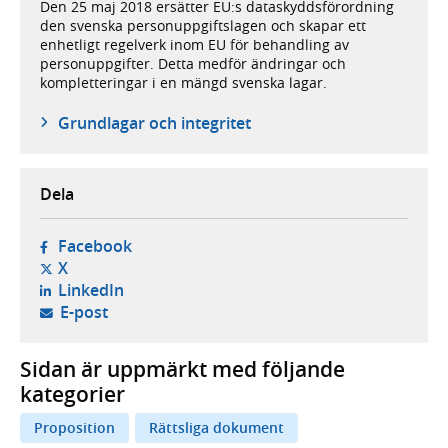
Den 25 maj 2018 ersätter EU:s dataskyddsförordning
den svenska personuppgiftslagen och skapar ett
enhetligt regelverk inom EU för behandling av
personuppgifter. Detta medför ändringar och
kompletteringar i en mängd svenska lagar.
Grundlagar och integritet
Dela
- öppnas i ny flik, extern webbplats,
Facebook
- öppnas i ny flik, extern webbplats,
X
- öppnas i ny flik, extern webbplats,
LinkedIn
- öppnar din e-postklient,
E-post
Sidan är uppmärkt med följande
kategorier
Proposition
Rättsliga dokument