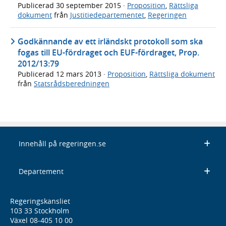
Publicerad
30 september 2015
·
Proposition
,
Rättsliga
dokument
från
Justitiedepartementet
,
Regeringen
Godkännande av ett irländskt protokoll som ska
fogas till EU-fördraget och EUF-fördraget, Prop.
2012/13:79
Publicerad
12 mars 2013
·
Proposition
,
Rättsliga dokument
från
Statsrådsberedningen
Innehåll på regeringen.se
Departement
Regeringskansliet
103 33 Stockholm
Växel 08-405 10 00