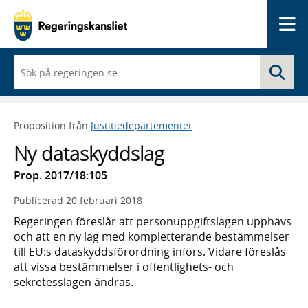
Me
När
Sö
du
börjar
skriva
så
Proposition från
Justitiedepartementet
framträder
en
Ny dataskyddslag
lista
med
Prop. 2017/18:105
sökförslag
Publicerad
20 februari 2018
Regeringen föreslår att personuppgiftslagen upphävs
och att en ny lag med kompletterande bestämmelser
till EU:s dataskyddsförordning införs. Vidare föreslås
att vissa bestämmelser i offentlighets- och
sekretesslagen ändras.