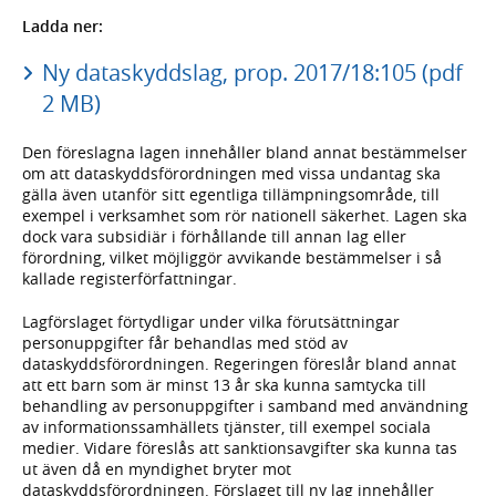
Ladda ner:
Ny dataskyddslag, prop. 2017/18:105 (pdf
2 MB)
Den föreslagna lagen innehåller bland annat bestämmelser
om att dataskyddsförordningen med vissa undantag ska
gälla även utanför sitt egentliga tillämpningsområde, till
exempel i verksamhet som rör nationell säkerhet. Lagen ska
dock vara subsidiär i förhållande till annan lag eller
förordning, vilket möjliggör avvikande bestämmelser i så
kallade registerförfattningar.
Lagförslaget förtydligar under vilka förutsättningar
personuppgifter får behandlas med stöd av
dataskyddsförordningen. Regeringen föreslår bland annat
att ett barn som är minst 13 år ska kunna samtycka till
behandling av personuppgifter i samband med användning
av informationssamhällets tjänster, till exempel sociala
medier. Vidare föreslås att sanktionsavgifter ska kunna tas
ut även då en myndighet bryter mot
dataskyddsförordningen. Förslaget till ny lag innehåller