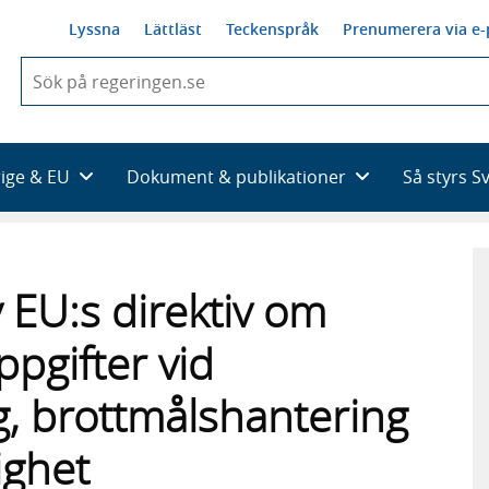
Lyssna
Lättläst
Teckenspråk
Prenumerera via e-
När
du
börjar
skriva
så
rige & EU
Dokument & publikationer
Så styrs S
framträder
en
lista
med
sökförslag
EU:s direktiv om
pgifter vid
, brottmålshantering
ighet