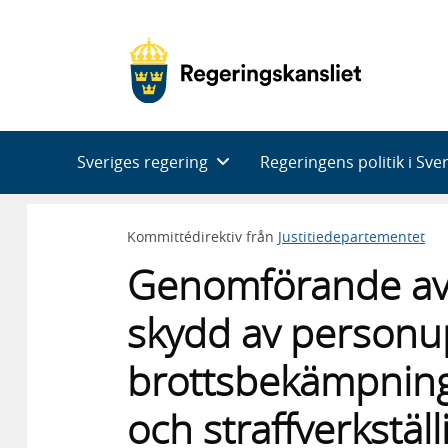
Huvudnavigering
Sveriges regering
Regeringens politik i Sve
Kommittédirektiv från
Justitiedepartementet
Genomförande av 
skydd av personup
brottsbekämpning
och straffverkställ