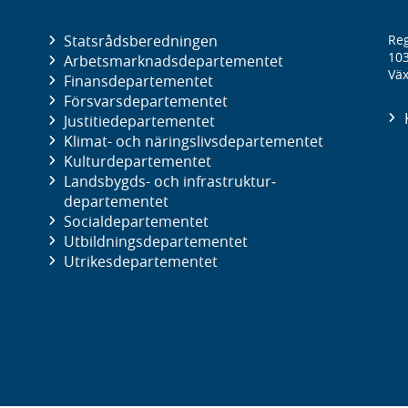
Statsrådsberedningen
Reg
10
Arbetsmarknads­departementet
Väx
Finans­departementet
Försvars­departementet
Justitie­departementet
Klimat- och näringslivs­departementet
Kultur­departementet
Landsbygds- och infrastruktur­
departementet
Social­departementet
Utbildnings­departementet
Utrikes­departementet