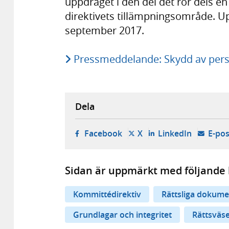
uppdraget i den del det rör dels en
direktivets tillämpningsområde. U
september 2017.
Pressmeddelande: Skydd av pers
Dela
- öppnas i ny flik, extern w
- öppnas i ny flik, ext
- öppnas i
Facebook
X
LinkedIn
E-pos
Sidan är uppmärkt med följande 
Kommittédirektiv
Rättsliga dokume
Grundlagar och integritet
Rättsväs