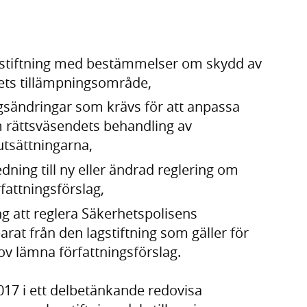
agstiftning med bestämmelser om skydd av
ets tillämpningsområde,
ingsändringar som krävs för att anpassa
m rättsväsendets behandling av
utsättningarna,
ning till ny eller ändrad reglering om
fattningsförslag,
 att reglera Säkerhetspolisens
at från den lagstiftning som gäller för
v lämna författningsförslag.
017 i ett delbetänkande redovisa