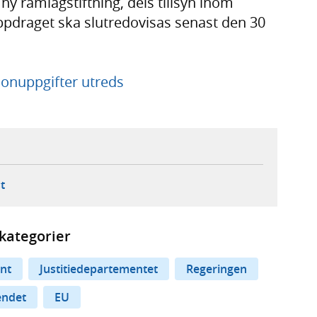
 ny ramlagstiftning, dels tillsyn inom
ppdraget ska slutredovisas senast den 30
onuppgifter utreds
ebbplats,
ern webbplats,
 ny flik, extern webbplats,
- öppnar din e-postklient,
t
kategorier
nt
Justitiedepartementet
Regeringen
endet
EU