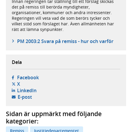
Innan regeringen tar ställning till ett förslag skickas
det på remiss till berörda myndigheter,
organisationer, kommuner och andra intressenter.
Regeringen vill veta vad de som berörs tycker och
vilket stöd som förslaget har. Även allmänheten har
rätt att lämna synpunkter.
PM 2003:2 Svara på remiss - hur och varför
Dela
- öppnas i ny flik, extern webbplats,
Facebook
- öppnas i ny flik, extern webbplats,
X
- öppnas i ny flik, extern webbplats,
LinkedIn
- öppnar din e-postklient,
E-post
Sidan är uppmärkt med följande
kategorier:
Remiss
Justitiedepartementet