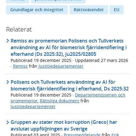
Grundlagar och integritet
Rättsväsendet
EU
Relaterat
Remiss av promemorian Polisens och Tullverkets
användning av AI för biometrisk fjärridentifiering i
efterhand (Ds 2025:32), Ju2025/02805
Publicerad
19 december 2025
· Uppdaterad
27 mars 2026
·
Remiss
från
Justitiedepartementet
Polisens och Tullverkets användning av AI för
biometrisk fjärridentifiering i efterhand, Ds 2025:32
Publicerad
19 december 2025
·
Departementsserien och
promemorior
,
Rättsliga dokument
från
Justitiedepartementet
Gruppen av stater mot korruption (Greco) har
avslutat uppföljningen av Sverige
Publicerad
03 april 2025
·
Pressmeddelande
från
Erik