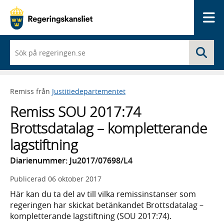
Me
När
Sö
du
börjar
skriva
så
Remiss från
Justitiedepartementet
framträder
en
Remiss SOU 2017:74
lista
med
Brottsdatalag – kompletterande
sökförslag
lagstiftning
Diarienummer: Ju2017/07698/L4
Publicerad
06 oktober 2017
Här kan du ta del av till vilka remissinstanser som
regeringen har skickat betänkandet Brottsdatalag –
kompletterande lagstiftning (SOU 2017:74).