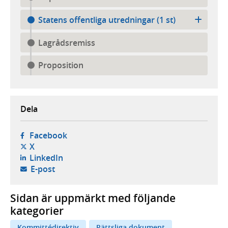
Statens offentliga utredningar (1 st)
Lagrådsremiss
Proposition
Dela
- öppnas i ny flik, extern webbplats,
Facebook
- öppnas i ny flik, extern webbplats,
X
- öppnas i ny flik, extern webbplats,
LinkedIn
- öppnar din e-postklient,
E-post
Sidan är uppmärkt med följande
kategorier
Kommittédirektiv
Rättsliga dokument