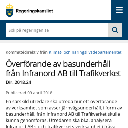
Me
När
Sö
du
börjar
skriva
så
Kommittédirektiv från
Klimat- och näringslivsdepartementet
framträder
en
Överförande av basunderhåll
lista
med
från Infranord AB till Trafikverket
sökförslag
Dir. 2018:24
Publicerad
09 april 2018
En särskild utredare ska utreda hur ett överförande
av verksamhet som avser järnvägsunderhåll, i form av
basunderhåll, från Infranord AB till Trafikverket skulle
kunna genomföras. Utredaren ska bl.a. analysera
Infranord AB:s och Trafikverkets verksamhet i fråga