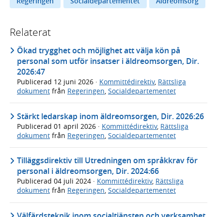
Regeringen
Socialdepartementet
Äldreomsorg
Relaterat
Ökad trygghet och möjlighet att välja kön på
personal som utför insatser i äldreomsorgen, Dir.
2026:47
Publicerad
12 juni 2026
·
Kommittédirektiv
,
Rättsliga
dokument
från
Regeringen
,
Socialdepartementet
Stärkt ledarskap inom äldreomsorgen, Dir. 2026:26
Publicerad
01 april 2026
·
Kommittédirektiv
,
Rättsliga
dokument
från
Regeringen
,
Socialdepartementet
Tilläggsdirektiv till Utredningen om språkkrav för
personal i äldreomsorgen, Dir. 2024:66
Publicerad
04 juli 2024
·
Kommittédirektiv
,
Rättsliga
dokument
från
Regeringen
,
Socialdepartementet
Välfärdsteknik inom socialtjänsten och verksamhet