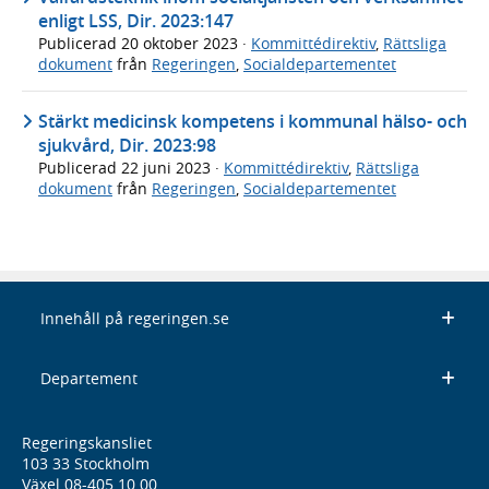
enligt LSS, Dir. 2023:147
Publicerad
20 oktober 2023
·
Kommittédirektiv
,
Rättsliga
dokument
från
Regeringen
,
Socialdepartementet
Stärkt medicinsk kompetens i kommunal hälso- och
sjukvård, Dir. 2023:98
Publicerad
22 juni 2023
·
Kommittédirektiv
,
Rättsliga
dokument
från
Regeringen
,
Socialdepartementet
Innehåll på regeringen.se
Departement
Regeringskansliet
103 33 Stockholm
Växel 08-405 10 00