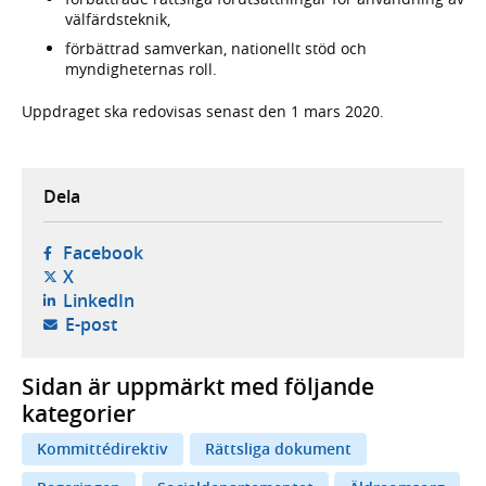
välfärdsteknik,
förbättrad samverkan, nationellt stöd och
myndigheternas roll.
Uppdraget ska redovisas senast den 1 mars 2020.
Dela
- öppnas i ny flik, extern webbplats,
Facebook
- öppnas i ny flik, extern webbplats,
X
- öppnas i ny flik, extern webbplats,
LinkedIn
- öppnar din e-postklient,
E-post
Sidan är uppmärkt med följande
kategorier
Kommittédirektiv
Rättsliga dokument