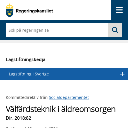
Me
När
Sö
du
börjar
skriva
så
framträder
en
Lagstiftningskedja
lista
med
Lagstiftning i Sverige
sökförslag
Kommittédirektiv från
Socialdepartementet
Välfärdsteknik i äldreomsorgen
Dir. 2018:82