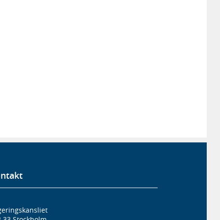
ntakt
eringskansliet
3 33 Stockholm