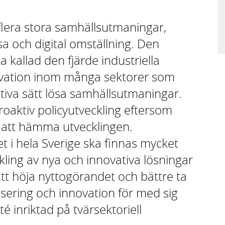
 flera stora samhällsutmaningar,
sa och digital omställning. Den
 kallad den fjärde industriella
novation inom många sektorer som
ektiva sätt lösa samhällsutmaningar.
roaktiv policyutveckling eftersom
r att hämma utvecklingen.
t i hela Sverige ska finnas mycket
kling av nya och innovativa lösningar
tt höja nyttogörandet och bättre ta
lisering och innovation för med sig
é inriktad på tvärsektoriell