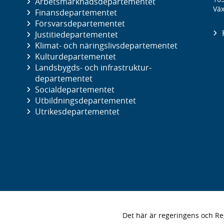
Arbetsmarknads­departementet
Väx
Finans­departementet
Försvars­departementet
Justitie­departementet
Klimat- och näringslivs­departementet
Kultur­departementet
Landsbygds- och infrastruktur­
departementet
Social­departementet
Utbildnings­departementet
Utrikes­departementet
Det här är regeringens och 