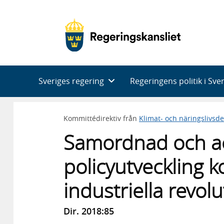
Huvudnavigering
Sveriges regering
Regeringens politik i Sve
Kommittédirektiv från
Klimat- och näringslivsd
Samordnad och a
policyutveckling k
industriella revol
Dir. 2018:85