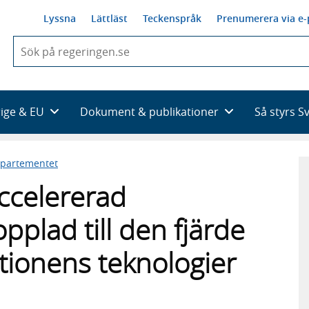
Lyssna
Lättläst
Teckenspråk
Prenumerera via e-
När
du
börjar
skriva
så
rige & EU
Dokument & publikationer
Så styrs S
framträder
en
lista
epartementet
med
sökförslag
ccelererad
opplad till den fjärde
utionens teknologier