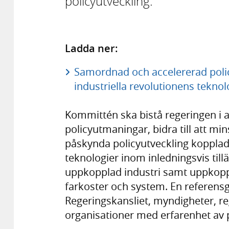
policyutveckling.
Ladda ner:
Samordnad och accelererad policy
industriella revolutionens teknol
Kommittén ska bistå regeringen i a
policyutmaningar, bidra till att mi
påskynda policyutveckling kopplad t
teknologier inom inledningsvis ti
uppkopplad industri samt uppkopp
farkoster och system. En referens
Regeringskansliet, myndigheter, re
organisationer med erfarenhet av p