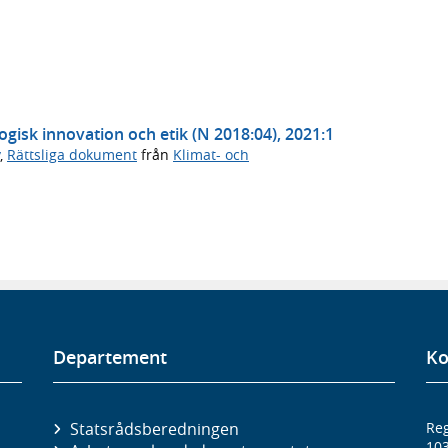
logisk innovation och etik (N 2018:04), 2021:1
,
Rättsliga dokument
från
Klimat- och
Departement
Ko
Statsrådsberedningen
Reg
10