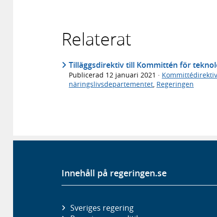
Relaterat
Tilläggsdirektiv till Kommittén för tekno
Publicerad
12 januari 2021
·
Kommittédirektiv
näringslivsdepartementet
,
Regeringen
Innehåll på regeringen.se
Sveriges regering