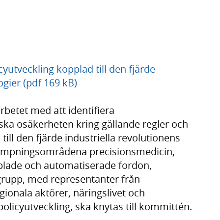
utveckling kopplad till den fjärde
ogier (pdf 169 kB)
rbetet med att identifiera
nska osäkerheten kring gällande regler och
ill den fjärde industriella revolutionens
llämpningsområdena precisionsmedicin,
lade och automatiserade fordon,
grupp, med representanter från
gionala aktörer, näringslivet och
olicyutveckling, ska knytas till kommittén.