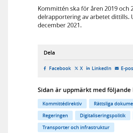
Kommittén ska för åren 2019 och 
delrapportering av arbetet dittills
december 2021.
Dela
- öppnas i ny flik, extern w
- öppnas i ny flik, ext
- öppnas i
Facebook
X
LinkedIn
E-pos
Sidan är uppmärkt med följande 
Kommittédirektiv
Rättsliga dokume
Regeringen
Digitaliseringspolitik
Transporter och infrastruktur