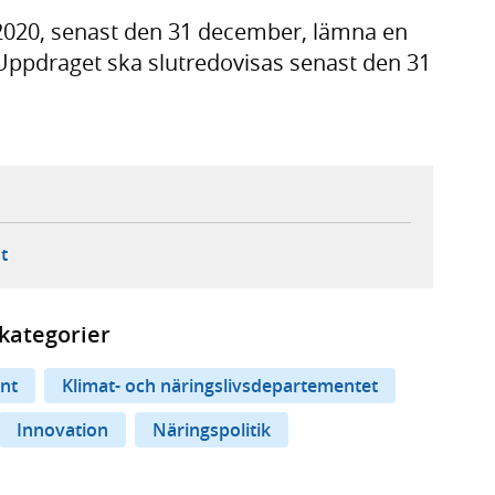
2020, senast den 31 december, lämna en
. Uppdraget ska slutredovisas senast den 31
ebbplats,
ern webbplats,
 ny flik, extern webbplats,
- öppnar din e-postklient,
t
kategorier
nt
Klimat- och näringslivsdepartementet
Innovation
Näringspolitik