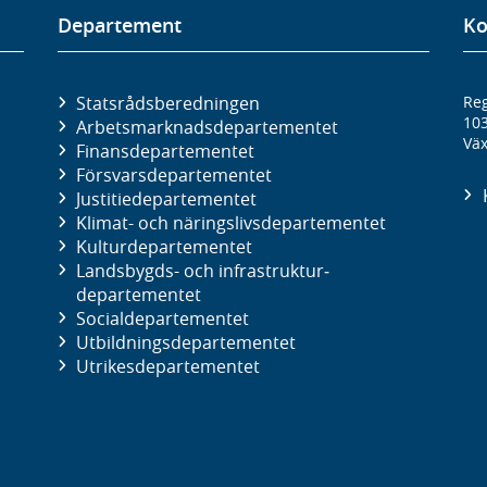
Departement
Ko
Statsrådsberedningen
Reg
10
Arbetsmarknads­departementet
Väx
Finans­departementet
Försvars­departementet
Justitie­departementet
Klimat- och näringslivs­departementet
Kultur­departementet
Landsbygds- och infrastruktur­
departementet
Social­departementet
Utbildnings­departementet
Utrikes­departementet