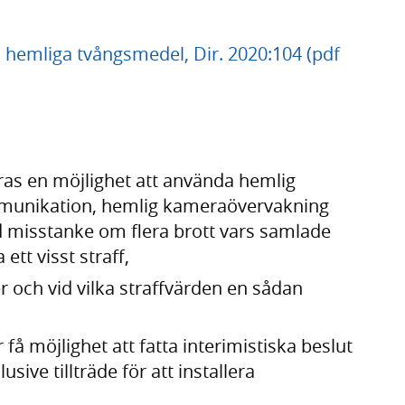
 hemliga tvångsmedel, Dir. 2020:104 (pdf
föras en möjlig­het att använda hemlig
mmuni­kation, hemlig kamera­övervakning
 misstanke om flera brott vars samlade
ett visst straff,
oner och vid vilka straff­värden en sådan
,
 få möjlig­het att fatta interim­istiska beslut
sive tillträde för att installera