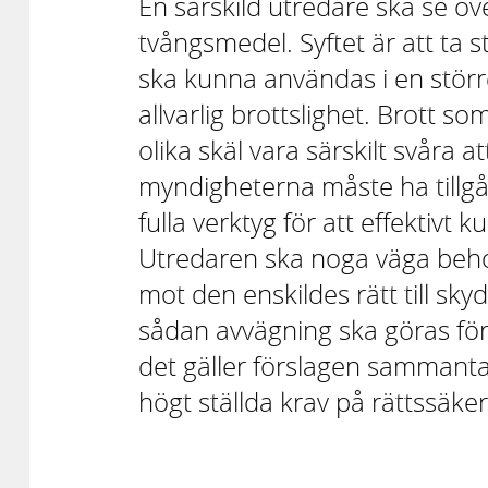
En särskild utredare ska se öv
tvångs­medel. Syftet är att ta s
ska kunna användas i en störr
allvarlig brotts­lighet. Brott so
olika skäl vara särskilt svåra 
myndig­heterna måste ha tillgå
fulla verktyg för att effektiv
Utredaren ska noga väga behov
mot den enskildes rätt till skyd
sådan avväg­ning ska göras för 
det gäller för­slagen samman­t
högt ställda krav på rätts­säke