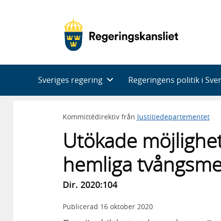
Huvudnavigering
Sveriges regering
Regeringens politik i Sve
Kommittédirektiv från
Justitiedepartementet
Utökade möjlig­he
hemliga tvångs­m
Dir. 2020:104
Publicerad
16 oktober 2020