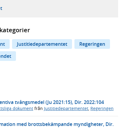
ebbplats,
ern webbplats,
 ny flik, extern webbplats,
- öppnar din e-postklient,
t
kategorier
nt
Justitiedepartementet
Regeringen
endet
ventiva tvångsmedel (Ju 2021:15), Dir. 2022:104
ttsliga dokument
från
Justitiedepartementet
,
Regeringen
ormation med brottsbekämpande myndigheter, Dir.