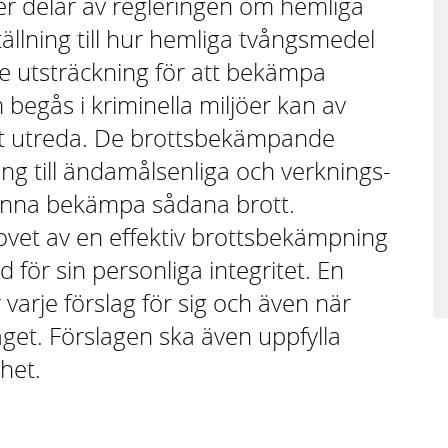
er delar av regle­ringen om hemliga
tällning till hur hemliga tvångs­medel
e utsträck­ning för att bekämpa
m begås i krimi­nella miljöer kan av
att utreda. De brotts­bekäm­pande
ng till ändamåls­enliga och verknings­
t kunna bekämpa sådana brott.
et av en effektiv brotts­bekämp­ning
d för sin personliga integritet. En
varje förslag för sig och även när
aget. Förslagen ska även uppfylla
rhet.