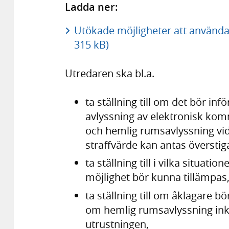
Ladda ner:
Utökade möjligheter att använda
315 kB)
Utredaren ska bl.a.
ta ställning till om det bör in
avlyss­ning av elektronisk ko
och hemlig rumsavlyssning vid
straffvärde kan antas överstiga 
ta ställning till i vilka situati
möjlig­het bör kunna tillämpas
ta ställning till om åklagare bör
om hemlig rums­avlyssning inklu­
utrustningen,