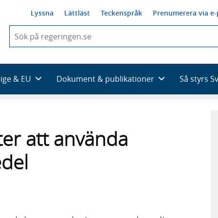
Lyssna
Lättläst
Teckenspråk
Prenumerera via e-
När
du
börjar
skriva
så
rige & EU
Dokument & publikationer
Så styrs S
framträder
en
lista
med
sökförslag
ter att använda
edel