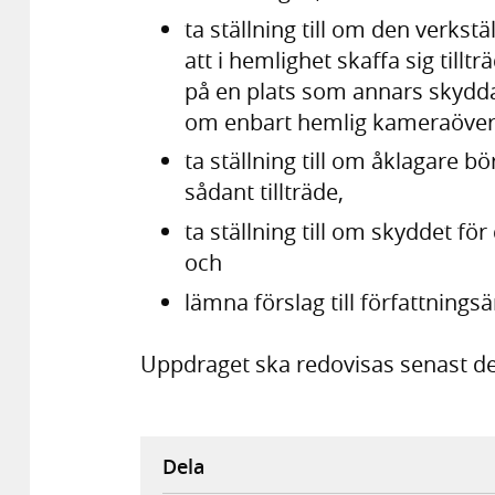
ta ställning till om den verk­s
att i hemlig­het skaffa sig tilltr
på en plats som annars skyddas 
om enbart hemlig kamera­över
ta ställning till om åklagare bö
sådant tillträde,
ta ställning till om skyddet för
och
lämna förslag till författ­nin
Uppdraget ska redovisas senast de
Dela