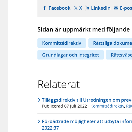
- öppnas i ny flik, extern w
- öppnas i ny flik, ext
- öppnas i
Facebook
X
LinkedIn
E-pos
Sidan är uppmärkt med följande 
Kommittédirektiv
Rättsliga dokume
Grundlagar och integritet
Rättsväs
Relaterat
Tilläggsdirektiv till Utredningen om pre
Publicerad
07 juli 2022
·
Kommittédirektiv
,
Rä
Förbättrade möjligheter att utbyta inf
2022:37