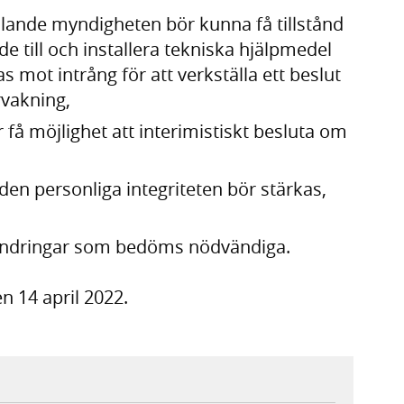
tällande myndig­heten bör kunna få tillstånd
äde till och instal­lera tekniska hjälp­medel
mot intrång för att verk­ställa ett beslut
­vakning,
r få möjlig­het att interimistiskt besluta om
 den personliga integri­teten bör stärkas,
gs­ändringar som bedöms nödvän­diga.
n 14 april 2022.