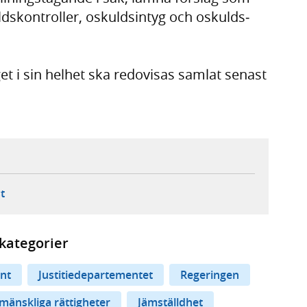
ds­kontroller, oskulds­intyg och oskulds­
t i sin helhet ska redovisas samlat senast
ebbplats,
ern webbplats,
 ny flik, extern webbplats,
- öppnar din e-postklient,
t
kategorier
nt
Justitiedepartementet
Regeringen
mänskliga rättigheter
Jämställdhet