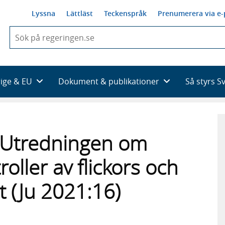
Lyssna
Lättläst
Teckenspråk
Prenumerera via e-
När
du
börjar
skriva
så
rige & EU
Dokument & publikationer
Så styrs S
framträder
en
lista
med
sökförslag
ill Utredningen om
oller av flickors och
t (Ju 2021:16)