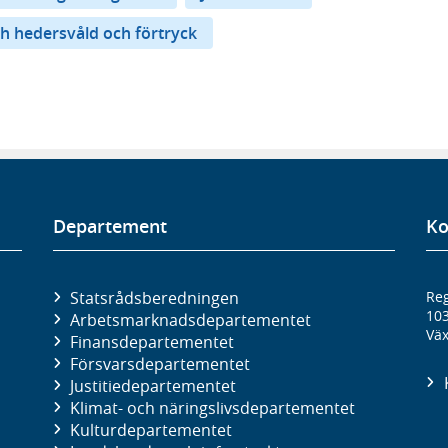
h hedersvåld och förtryck
Departement
Ko
Statsrådsberedningen
Reg
10
Arbetsmarknads­departementet
Väx
Finans­departementet
Försvars­departementet
Justitie­departementet
Klimat- och näringslivs­departementet
Kultur­departementet