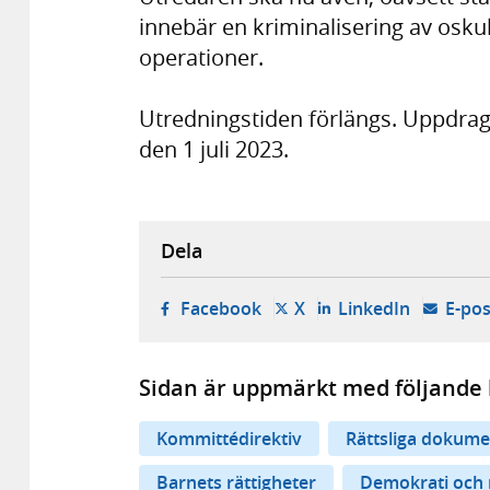
innebär en krimi­nalisering av oskul
operationer.
Utredningstiden förlängs. Uppdrage
den 1 juli 2023.
Dela
- öppnas i ny flik, extern w
- öppnas i ny flik, ext
- öppnas i
Facebook
X
LinkedIn
E-pos
Sidan är uppmärkt med följande 
Kommittédirektiv
Rättsliga dokume
Barnets rättigheter
Demokrati och 