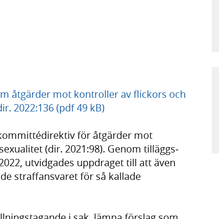
 om åtgärder mot kontroller av flickors och
dir. 2022:136 (pdf 49 kB)
ommitté­direktiv för åtgärder mot
sexualitet (dir. 2021:98). Genom tilläggs­
2022, utvid­gades uppdraget till att även
e straff­ansvaret för så kallade
llnings­tagande i sak, lämna förslag som