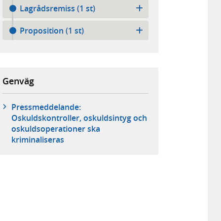
Lagrådsremiss (1 st)
Proposition (1 st)
Genväg
Pressmeddelande:
Oskuldskontroller, oskuldsintyg och
oskuldsoperationer ska
kriminaliseras