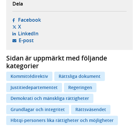
Dela
- öppnas i ny flik, extern webbplats,
Facebook
- öppnas i ny flik, extern webbplats,
X
- öppnas i ny flik, extern webbplats,
LinkedIn
- öppnar din e-postklient,
E-post
Sidan är uppmärkt med följande
kategorier
Kommittédirektiv
Rättsliga dokument
Justitiedepartementet
Regeringen
Demokrati och mänskliga rättigheter
Grundlagar och integritet
Rättsväsendet
Hbtqi-personers lika rättigheter och möjligheter