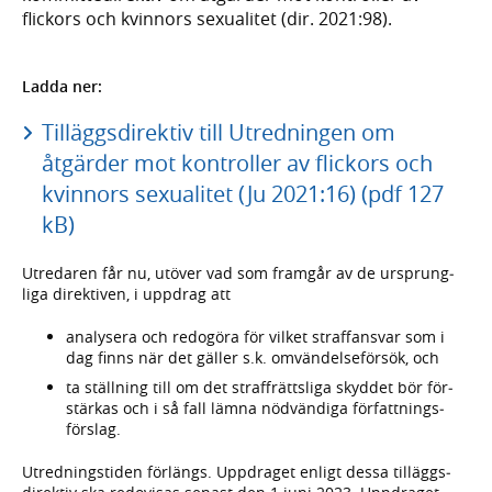
flickors och kvinnors sexualitet (dir. 2021:98).
Ladda ner:
Tilläggsdirektiv till Utredningen om
åtgärder mot kontroller av flickors och
kvinnors sexualitet (Ju 2021:16) (pdf 127
kB)
Utredaren får nu, utöver vad som framgår av de ursprung­
liga direk­tiven, i uppdrag att
analysera och redo­göra för vilket straff­ansvar som i
dag finns när det gäller s.k. omvändelse­försök, och
ta ställning till om det straff­rätts­liga skyddet bör för­
stärkas och i så fall lämna nöd­vän­diga författ­nings­
förslag.
Utrednings­tiden förlängs. Upp­draget enligt dessa tilläggs­