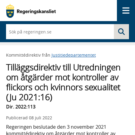
Me
När
Sö
du
börjar
skriva
så
Kommittédirektiv från
Justitiedepartementet
framträder
en
Tilläggsdirektiv till Utredningen
lista
med
om åtgärder mot kontroller av
sökförslag
flickors och kvinnors sexualitet
(Ju 2021:16)
Dir. 2022:113
Publicerad
08 juli 2022
Regeringen beslutade den 3 november 2021
kommitté­direktiv om åtgärder mot kon­troller av